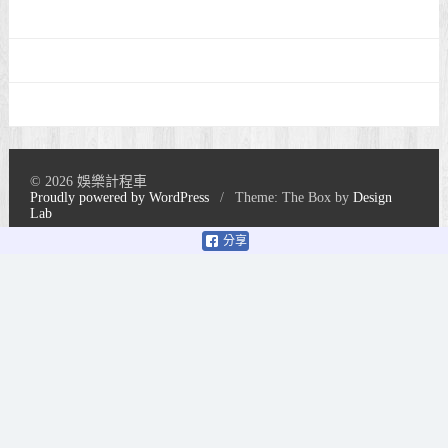
© 2026 娛樂計程車
Proudly powered by WordPress
/
Theme: The Box by
Design
Lab
分享