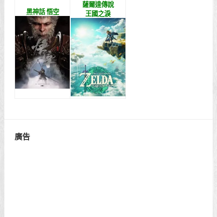
薩爾達傳說
黑神話 悟空
王國之淚
廣告