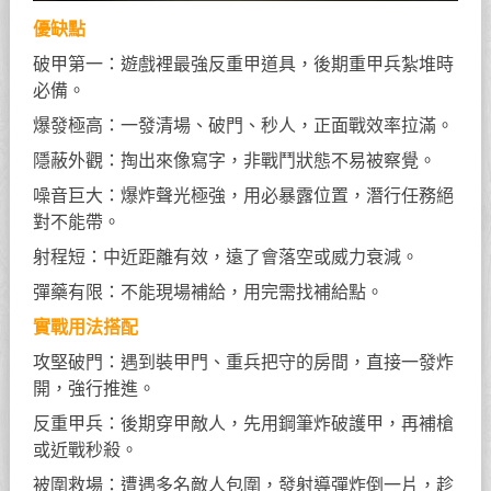
優缺點
破甲第一：遊戲裡最強反重甲道具，後期重甲兵紮堆時
必備。
爆發極高：一發清場、破門、秒人，正面戰效率拉滿。
隱蔽外觀：掏出來像寫字，非戰鬥狀態不易被察覺。
噪音巨大：爆炸聲光極強，用必暴露位置，潛行任務絕
對不能帶。
射程短：中近距離有效，遠了會落空或威力衰減。
彈藥有限：不能現場補給，用完需找補給點。
實戰用法搭配
攻堅破門：遇到裝甲門、重兵把守的房間，直接一發炸
開，強行推進。
反重甲兵：後期穿甲敵人，先用鋼筆炸破護甲，再補槍
或近戰秒殺。
被圍救場：遭遇多名敵人包圍，發射導彈炸倒一片，趁