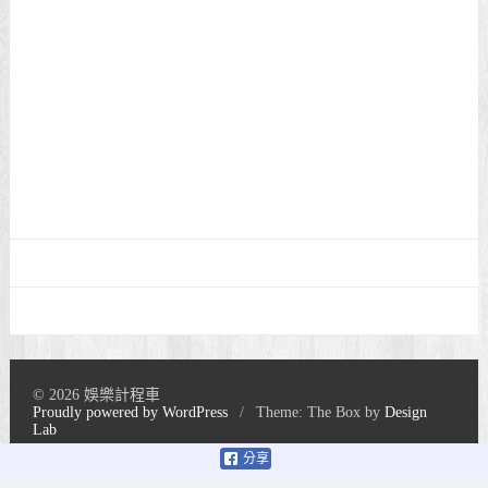
© 2026 娛樂計程車
Proudly powered by WordPress
/
Theme: The Box by
Design
Lab
分享