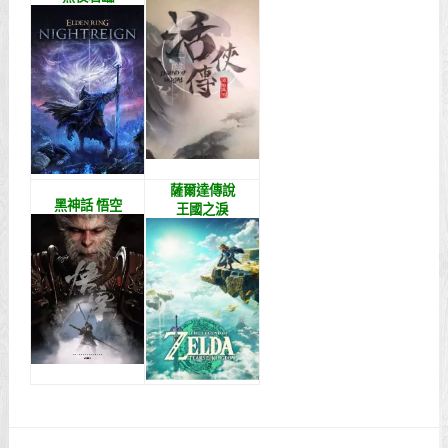
薩爾達傳說
黑神話 悟空
王國之淚