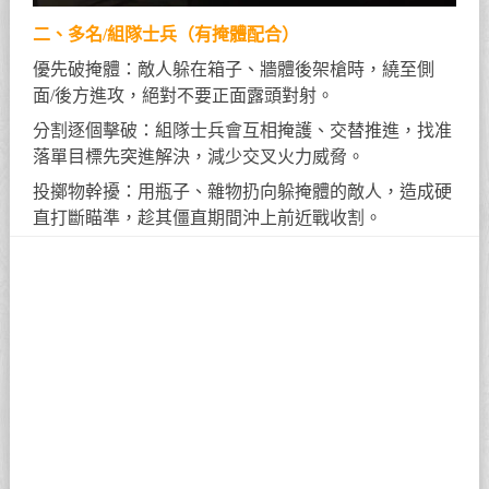
二、多名/組隊士兵（有掩體配合）
優先破掩體：敵人躲在箱子、牆體後架槍時，繞至側
面/後方進攻，絕對不要正面露頭對射。
分割逐個擊破：組隊士兵會互相掩護、交替推進，找准
落單目標先突進解決，減少交叉火力威脅。
投擲物幹擾：用瓶子、雜物扔向躲掩體的敵人，造成硬
直打斷瞄準，趁其僵直期間沖上前近戰收割。