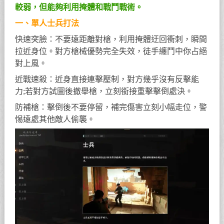
較弱，但能夠利用掩體和戰鬥戰術。
一、單人士兵打法
快速突臉：不要遠距離對槍，利用掩體迂回衝刺，瞬間
拉近身位。對方槍械優勢完全失效，徒手纏鬥中你占絕
對上風。
近戰速殺：近身直接連擊壓制，對方幾乎沒有反擊能
力;若對方試圖後撤舉槍，立刻銜接重擊擊倒處決。
防補槍：擊倒後不要停留，補完傷害立刻小幅走位，警
惕遠處其他敵人偷襲。