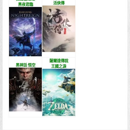
活俠傳
黑夜君臨
薩爾達傳說
黑神話 悟空
王國之淚