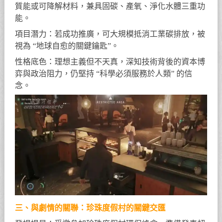
質能或可降解材料，兼具固碳、產氧、淨化水體三重功
能。
項目潛力：若成功推廣，可大規模抵消工業碳排放，被
視為 “地球自愈的關鍵鑰匙”。
性格底色：理想主義但不天真，深知技術背後的資本博
弈與政治阻力，仍堅持 “科學必須服務於人類” 的信
念。
三、與劇情的關聯：珍珠度假村的關鍵交匯