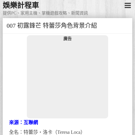
娛樂計程車
提供PC、家用主機、掌機遊戲攻略、新聞資訊
007 初露鋒芒 特蕾莎角色背景介紹
廣告
來源：互聯網
全名：特蕾莎・洛卡（Teresa Loca）