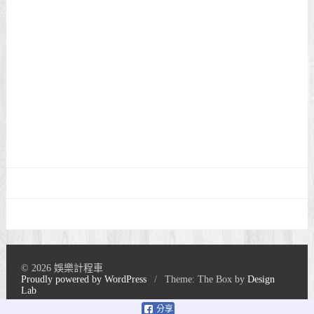
© 2026 娛樂計程車
Proudly powered by WordPress
/
Theme: The Box by
Design
Lab
分享