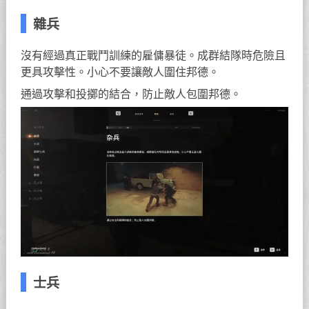
雜兵
沒有經過真正戰鬥訓練的雇傭暴徒。成群結隊時危險且
更具攻擊性。小心不要讓敵人圍住邦德。
通過攻擊和投擲的結合，防止敵人包圍邦德。
士兵