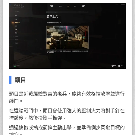
頭目
頭目是近戰經驗豐富的老兵，能夠有效格擋攻擊並進行
纏鬥。
在遠端戰鬥中，頭目會使用強大的壓制火力將對手釘在
掩體後，然後投擲手榴彈。
通過擒抱或擒抱衝鋒主動出擊，並準備側步閃避目標的
擒抱。