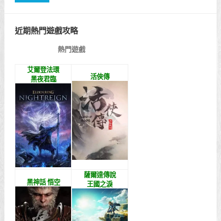
近期熱門遊戲攻略
熱門遊戲
艾爾登法環
活俠傳
黑夜君臨
薩爾達傳說
黑神話 悟空
王國之淚