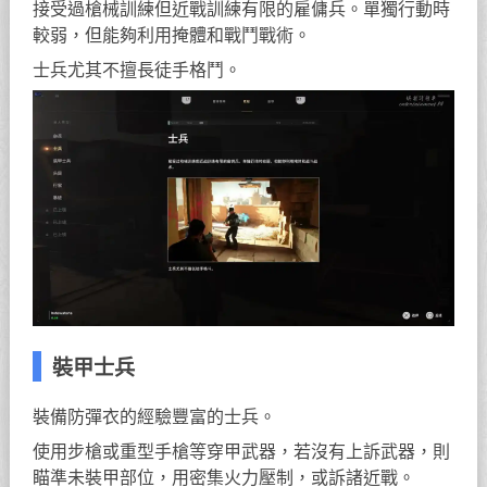
接受過槍械訓練但近戰訓練有限的雇傭兵。單獨行動時
較弱，但能夠利用掩體和戰鬥戰術。
士兵尤其不擅長徒手格鬥。
裝甲士兵
裝備防彈衣的經驗豐富的士兵。
使用步槍或重型手槍等穿甲武器，若沒有上訴武器，則
瞄準未裝甲部位，用密集火力壓制，或訴諸近戰。