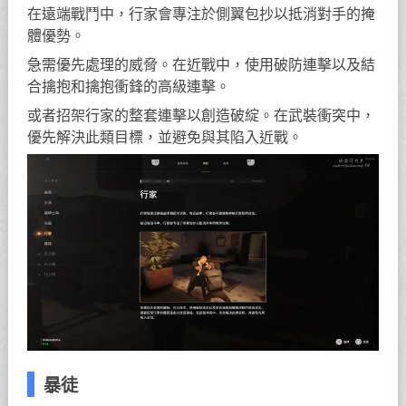
在遠端戰鬥中，行家會專注於側翼包抄以抵消對手的掩
體優勢。
急需優先處理的威脅。在近戰中，使用破防連擊以及結
合擒抱和擒抱衝鋒的高級連擊。
或者招架行家的整套連擊以創造破綻。在武裝衝突中，
優先解決此類目標，並避免與其陷入近戰。
暴徒