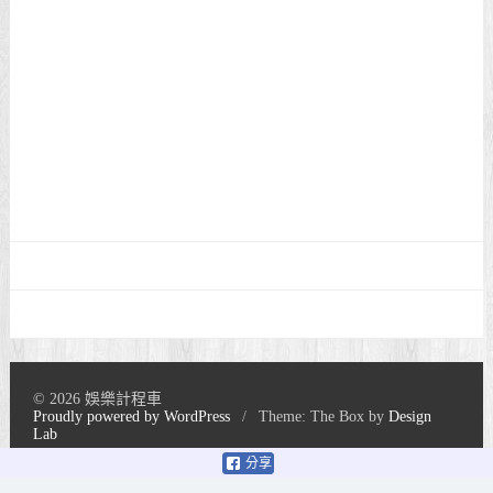
© 2026 娛樂計程車
Proudly powered by WordPress
/
Theme: The Box by
Design
Lab
分享