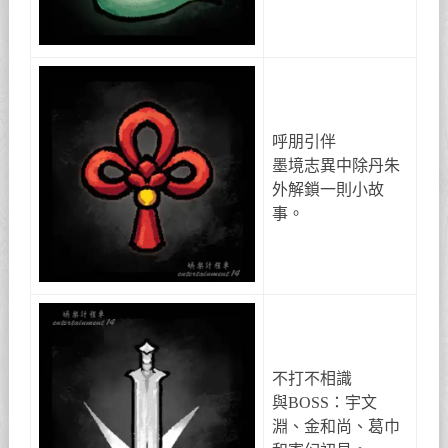
呼朋引伴
墨境志異中除丹朱
外解鎖一則小故
事。
不打不相識
與BOSS：宇文
淵、金和尚、葛巾