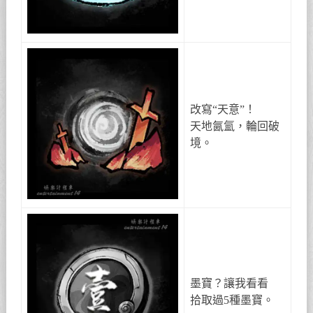
改寫“天意”！
天地氤氳，輪回破
境。
墨寶？讓我看看
拾取過5種墨寶。