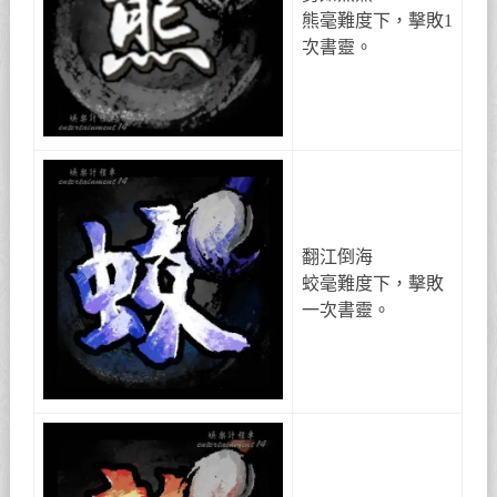
熊毫難度下，擊敗1
次書靈。
翻江倒海
蛟毫難度下，擊敗
一次書靈。