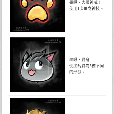
墨啾，大顯神威！
使用1次墨寵神技。
墨啾，變身
使墨寵變為5種不同
的形態。