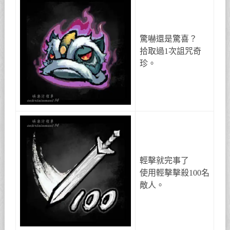
驚嚇還是驚喜？
拾取過1次詛咒奇
珍。
輕擊就完事了
使用輕擊擊殺100名
敵人。