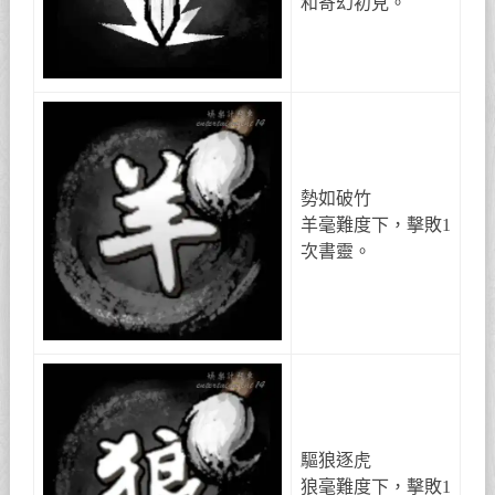
和寄幻初見。
勢如破竹
羊毫難度下，擊敗1
次書靈。
驅狼逐虎
狼毫難度下，擊敗1