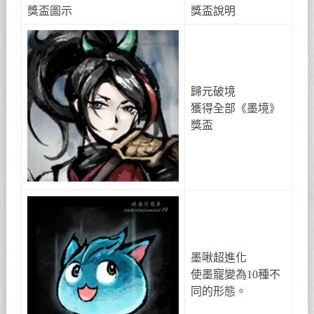
獎盃圖示
獎盃說明
歸元破境
獲得全部《墨境》
獎盃
墨啾超進化
使墨寵變為10種不
同的形態。