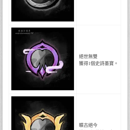
絕世無雙
獲得1個史詩墨寶。
曠古絕今