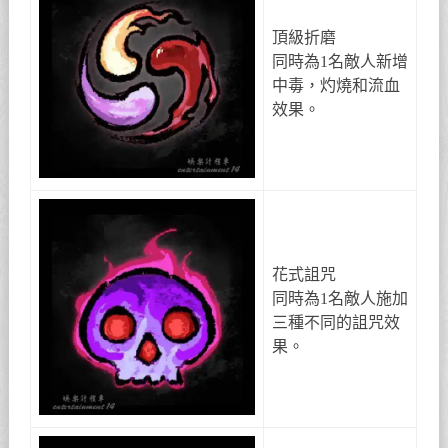
頂級折磨
同時為1名敵人新增
中毒，灼燒和流血
效果。
花式詛咒
同時為1名敵人施加
三種不同的詛咒效
果。