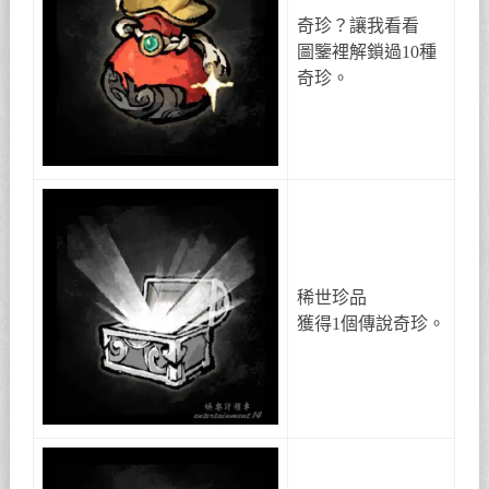
奇珍？讓我看看
圖鑒裡解鎖過10種
奇珍。
稀世珍品
獲得1個傳說奇珍。