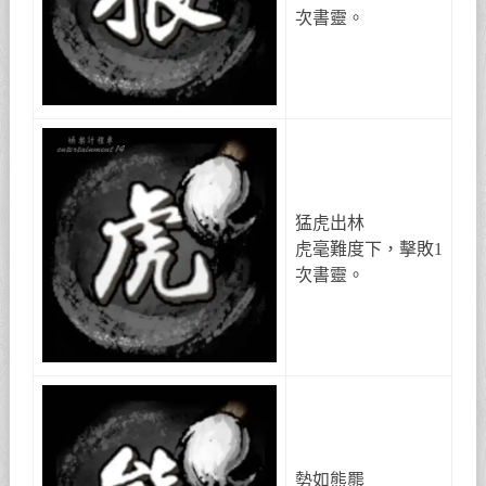
次書靈。
猛虎出林
虎毫難度下，擊敗1
次書靈。
勢如熊羆