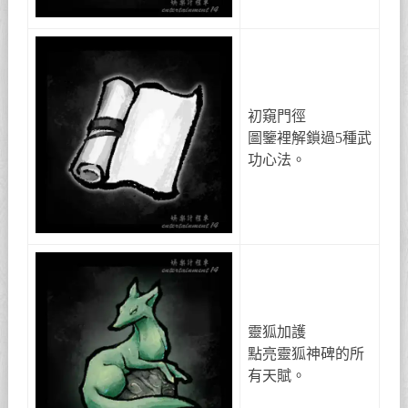
初窺門徑
圖鑒裡解鎖過5種武
功心法。
靈狐加護
點亮靈狐神碑的所
有天賦。