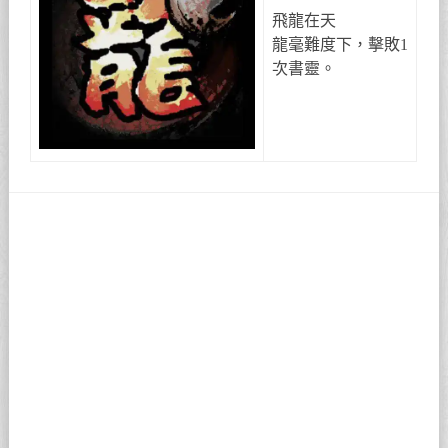
飛龍在天
龍毫難度下，擊敗1
次書靈。