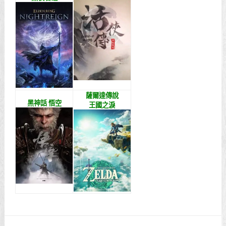
薩爾達傳說
黑神話 悟空
王國之淚