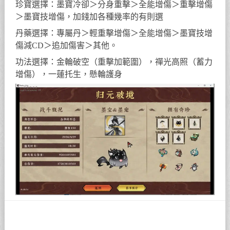
珍寶選擇：墨寶冷卻＞分身重擊＞全能增傷＞重擊增傷
＞墨寶技增傷，加錢加各種幾率的有則選
丹藥選擇：專屬丹＞輕重擊增傷＞全能增傷＞墨寶技增
傷減CD＞追加傷害＞其他。
功法選擇：金輪破空（重擊加範圍），禪光高照（蓄力
增傷），一蓮托生，懸輪護身