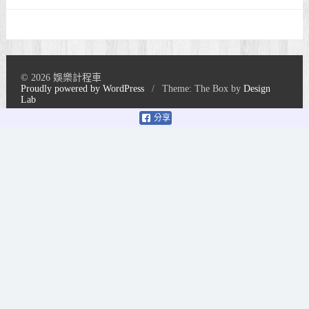
© 2026 娛樂計程車
Proudly powered by WordPress
/
Theme: The Box by
Design
Lab
分享