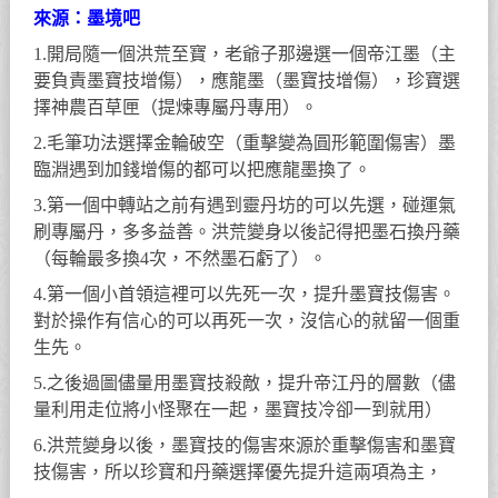
來源：墨境吧
1.開局隨一個洪荒至寶，老爺子那邊選一個帝江墨（主
要負責墨寶技增傷），應龍墨（墨寶技增傷），珍寶選
擇神農百草匣（提煉專屬丹專用）。
2.毛筆功法選擇金輪破空（重擊變為圓形範圍傷害）墨
臨淵遇到加錢增傷的都可以把應龍墨換了。
3.第一個中轉站之前有遇到靈丹坊的可以先選，碰運氣
刷專屬丹，多多益善。洪荒變身以後記得把墨石換丹藥
（每輪最多換4次，不然墨石虧了）。
4.第一個小首領這裡可以先死一次，提升墨寶技傷害。
對於操作有信心的可以再死一次，沒信心的就留一個重
生先。
5.之後過圖儘量用墨寶技殺敵，提升帝江丹的層數（儘
量利用走位將小怪聚在一起，墨寶技冷卻一到就用）
6.洪荒變身以後，墨寶技的傷害來源於重擊傷害和墨寶
技傷害，所以珍寶和丹藥選擇優先提升這兩項為主，