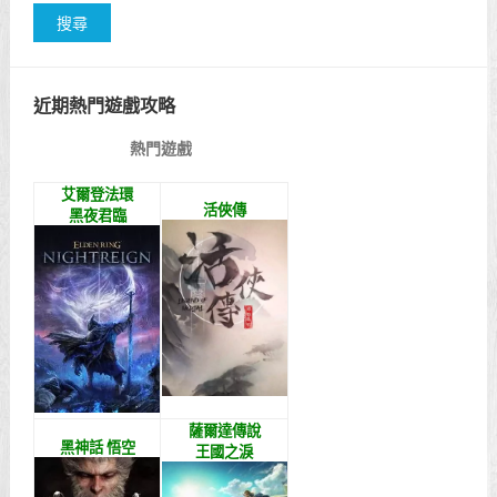
近期熱門遊戲攻略
熱門遊戲
艾爾登法環
活俠傳
黑夜君臨
薩爾達傳說
黑神話 悟空
王國之淚