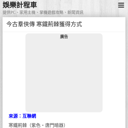
娛樂計程車
提供PC、家用主機、掌機遊戲攻略、新聞資訊
今古羣俠傳 寒鐵荊棘獲得方式
廣告
來源：互聯網
寒鐵荊棘（紫色・唐門暗器）