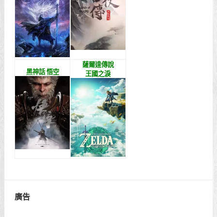
薩爾達傳說
黑神話 悟空
王國之淚
廣告