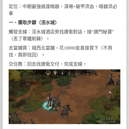
定位：中期最強過渡暗器，清場+破甲流血，暗器流必
拿
一、獲取步驟（涇水城）
觸發支線：涇水城酒店旁找唐衛對話，接“唐門秘寶”
（丟了寒鐵荊棘）。
去當鋪買：城西北當鋪，花10000金直接買下（不用
找，買即找回）。
交任務：回去找唐衛交付，完成支線。