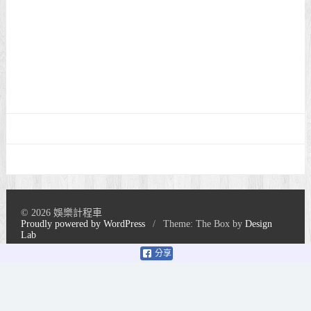
© 2026 娛樂計程車
Proudly powered by WordPress
/
Theme: The Box by
Design
Lab
分享