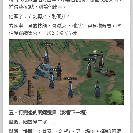
補減速/沉默，別讓他出手。
他醒了：立刻再控，別硬扛。
方國寧一旦放技能，會減速+小傷害，容易拖時間，控
住後繼續集火，一般2–3輪就帶走
五、打完後的關鍵選擇（影響下一場）
擊敗方國寧後三選一：
擊殺（推薦）：善惡–、名望+，第二場BOSS難度明顯