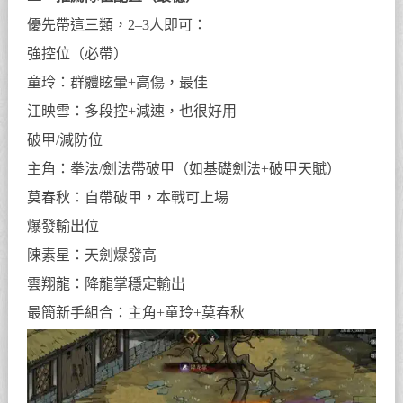
優先帶這三類，2–3人即可：
強控位（必帶）
童玲：群體眩暈+高傷，最佳
江映雪：多段控+減速，也很好用
破甲/減防位
主角：拳法/劍法帶破甲（如基礎劍法+破甲天賦）
莫春秋：自帶破甲，本戰可上場
爆發輸出位
陳素星：天劍爆發高
雲翔龍：降龍掌穩定輸出
最簡新手組合：主角+童玲+莫春秋