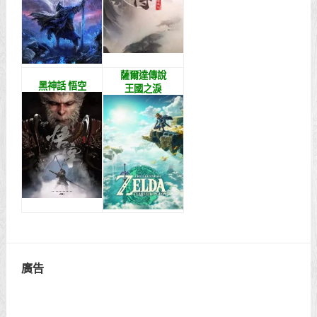
薩爾達傳說
黑神話 悟空
王國之淚
廣告