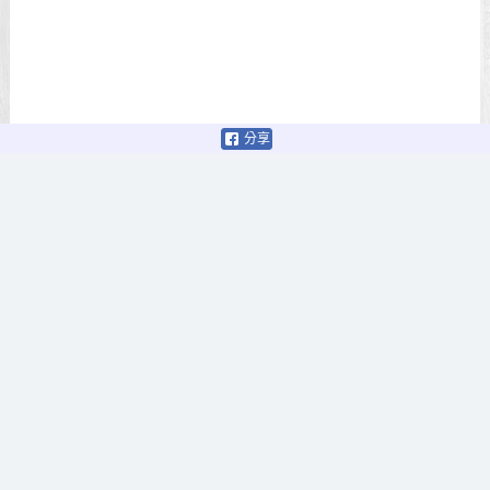
分享
© 2026 娛樂計程車
Proudly powered by WordPress
/
Theme: The Box by
Design
Lab