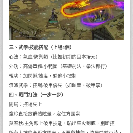
三、武學/技能搭配（上場4個）
心法：氣血/防禦類（比如初期的固本培元）
外功：高傷單體/小範圍（基礎劍法、拳法都行）
輕功：加閃避/速度，躲他小控制
流派武學：控場/破甲優先（如眩暈、破甲掌）
四、戰鬥打法（一步一步）
開局：控場先上
童玲直接放群體眩暈，定住方國甯
莫春秋/主角跟上破甲技能，輸出集火到底，別斷控
所有人技能全砸方國寧，不要留技能，眩暈快結束時，