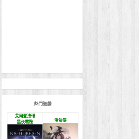
熱門遊戲
艾爾登法環
活俠傳
黑夜君臨