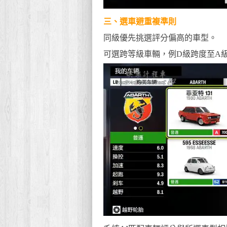
三、選車避重複準則
同級優先挑選評分偏高的車型。
可選跨等級車輛，例D級跨度至A