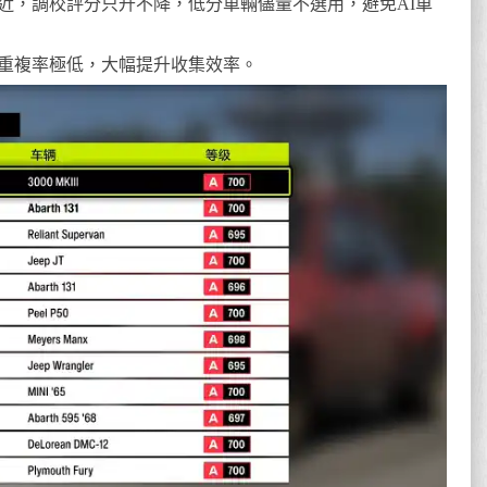
相近，調校評分只升不降，低分車輛儘量不選用，避免AI車
型重複率極低，大幅提升收集效率。