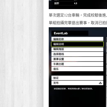
單次選定12台車輛，完成校驗後
單組拍攝完畢退出賽事，取消已拍