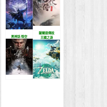
薩爾達傳說
黑神話 悟空
王國之淚