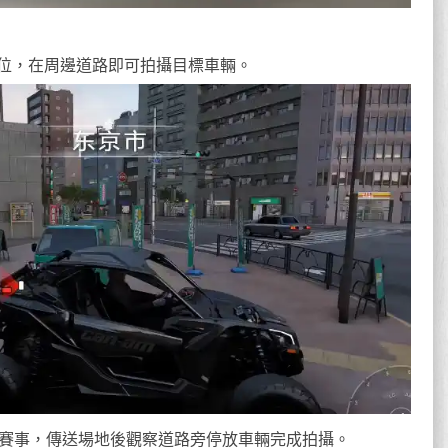
位，在周邊道路即可拍攝目標車輛。
速賽事，傳送場地後觀察道路旁停放車輛完成拍攝。