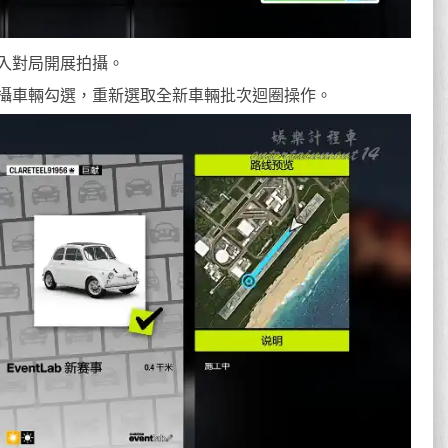
進入對局開展拍攝。
攝車輛勾選，重新選取全新車輛批次迴圈操作。