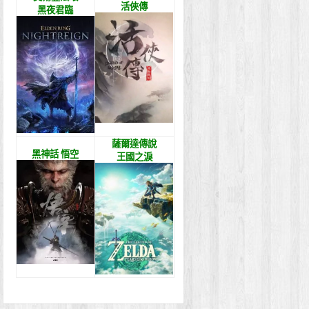
活俠傳
黑夜君臨
薩爾達傳說
黑神話 悟空
王國之淚