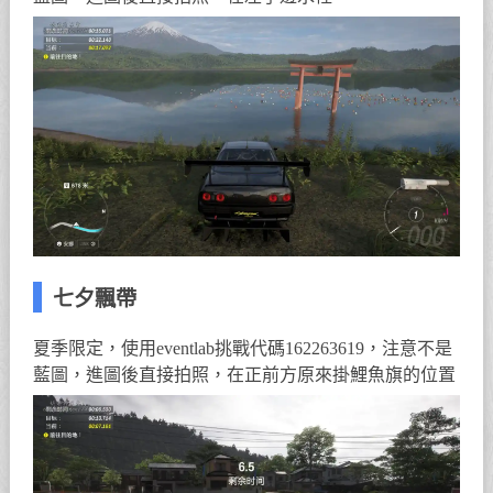
七夕飄帶
夏季限定，使用eventlab挑戰代碼162263619，注意不是
藍圖，進圖後直接拍照，在正前方原來掛鯉魚旗的位置