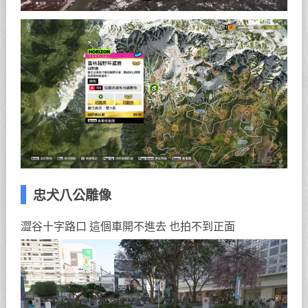
忠犬八公雕像
澀谷十字路口 這個車開不進去 也拍不到正面