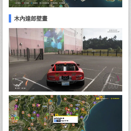
木內達郎壁畫