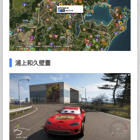
浦上和久壁畫