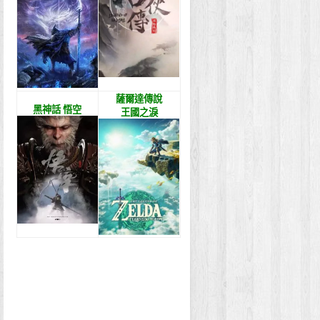
薩爾達傳說
黑神話 悟空
王國之淚