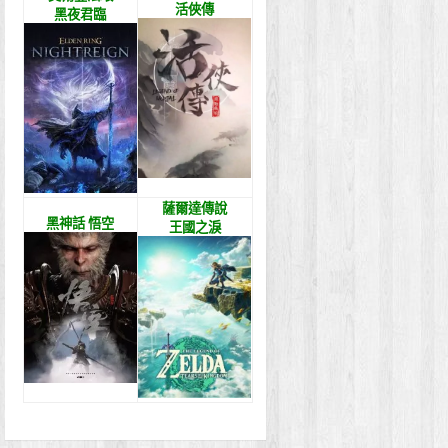
活俠傳
黑夜君臨
薩爾達傳說
黑神話 悟空
王國之淚