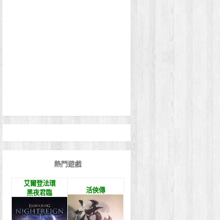
熱門遊戲
艾爾登法環
活俠傳
黑夜君臨