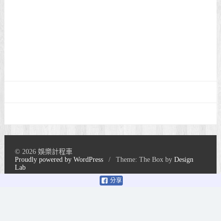
© 2026 娛樂計程車
Proudly powered by WordPress
/
Theme: The Box by
Design
Lab
分享