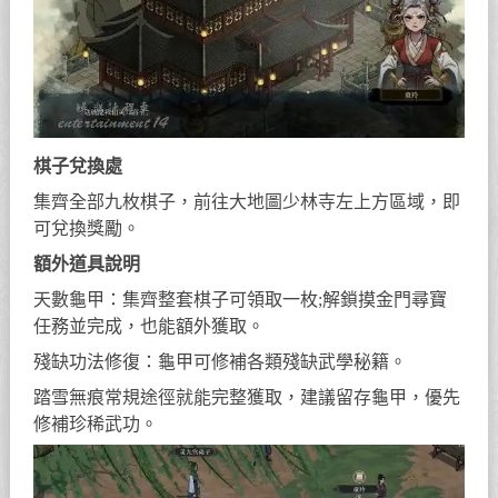
棋子兌換處
集齊全部九枚棋子，前往大地圖少林寺左上方區域，即
可兌換獎勵。
額外道具說明
天數龜甲：集齊整套棋子可領取一枚;解鎖摸金門尋寶
任務並完成，也能額外獲取。
殘缺功法修復：龜甲可修補各類殘缺武學秘籍。
踏雪無痕常規途徑就能完整獲取，建議留存龜甲，優先
修補珍稀武功。