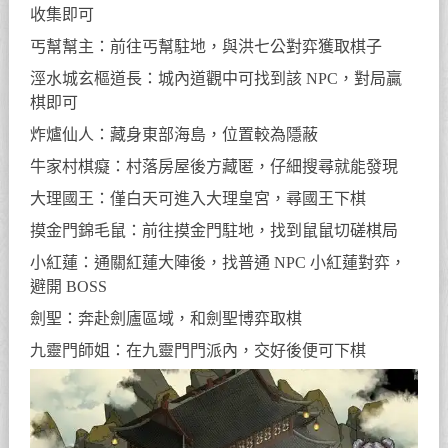
收集即可
丐幫幫主：前往丐幫駐地，與洪七公對弈獲取棋子
涇水城玄樞道長：城內道觀中可找到該 NPC，對局贏
棋即可
炸爐仙人：藏身東部海島，位置較為隱蔽
牛家村棋癡：村落房屋後方藏匿，仔細搜尋就能發現
大理國王：僅白天可進入大理皇宮，尋國王下棋
摸金門錦毛鼠：前往摸金門駐地，找到鼠鼠切磋棋局
小紅蓮：通關紅蓮大陣後，找普通 NPC 小紅蓮對弈，
避開 BOSS
劍聖：奔赴劍廬區域，和劍聖博弈取棋
九靈門師姐：在九靈門門派內，交好後便可下棋