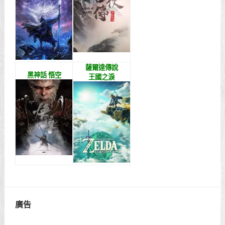
薩爾達傳說
黑神話 悟空
王國之淚
廣告