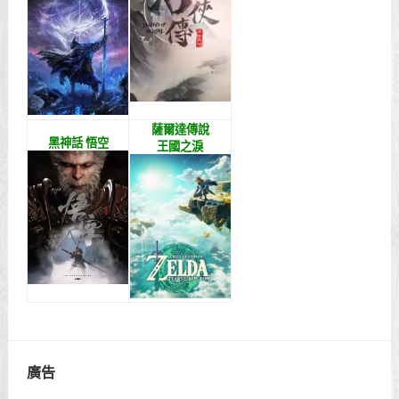
薩爾達傳說
黑神話 悟空
王國之淚
廣告