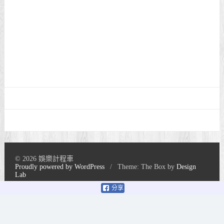
© 2026 娛樂計程車
Proudly powered by WordPress
/
Theme: The Box by
Design
Lab
分享