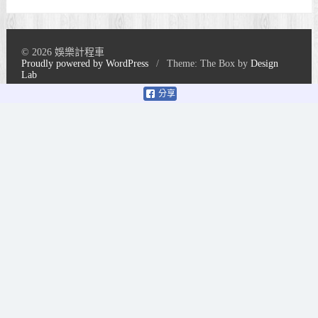
© 2026 娛樂計程車
Proudly powered by WordPress
/
Theme: The Box by
Design
Lab
分享