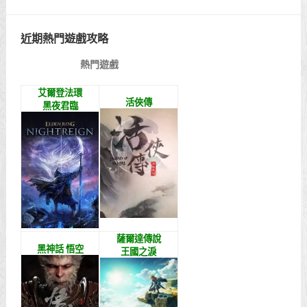
近期熱門遊戲攻略
熱門遊戲
艾爾登法環
活俠傳
黑夜君臨
薩爾達傳說
黑神話 悟空
王國之淚