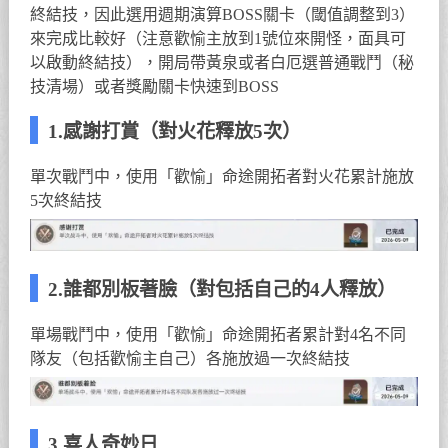
終結技，因此選用週期演算BOSS關卡（閾值調整到3）
來完成比較好（注意歡愉主放到1號位來開怪，面具可
以啟動終結技），開局帶黃泉或者白厄選普通戰鬥（秘
技清場）或者獎勵關卡快速到BOSS
1.感謝打賞（對火花釋放5次）
單次戰鬥中，使用「歡愉」命途開拓者對火花累計施放
5次終結技
2.誰都別板著臉（對包括自己的4人釋放）
單場戰鬥中，使用「歡愉」命途開拓者累計對4名不同
隊友（包括歡愉主自己）各施放過一次終結技
3.喜人奇妙日