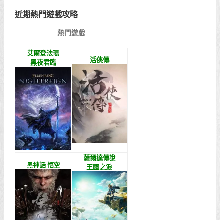
近期熱門遊戲攻略
熱門遊戲
艾爾登法環
活俠傳
黑夜君臨
薩爾達傳說
黑神話 悟空
王國之淚