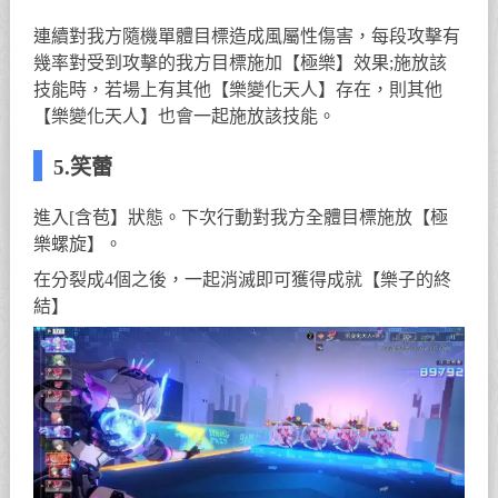
連續對我方隨機單體目標造成風屬性傷害，每段攻擊有
幾率對受到攻擊的我方目標施加【極樂】效果;施放該
技能時，若場上有其他【樂變化天人】存在，則其他
【樂變化天人】也會一起施放該技能。
5.笑蕾
進入[含苞】狀態。下次行動對我方全體目標施放【極
樂螺旋】。
在分裂成4個之後，一起消滅即可獲得成就【樂子的終
結】