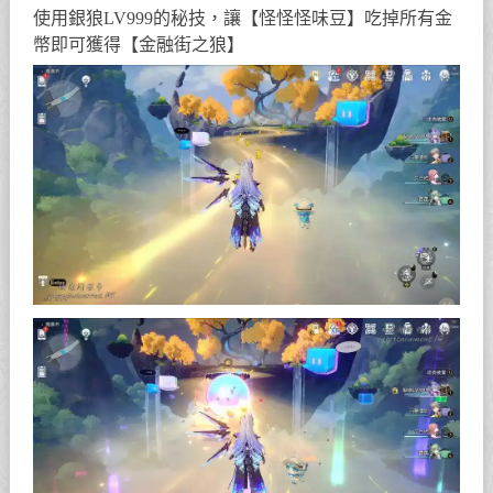
使用銀狼LV999的秘技，讓【怪怪怪味豆】吃掉所有金
幣即可獲得【金融街之狼】