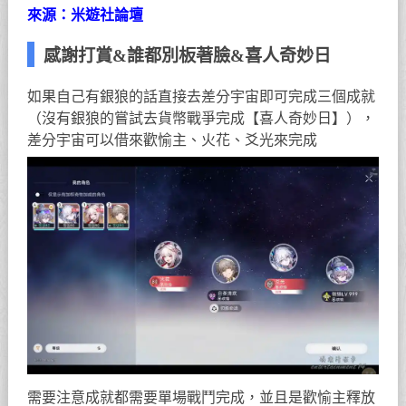
來源：米遊社論壇
感謝打賞&誰都別板著臉&喜人奇妙日
如果自己有銀狼的話直接去差分宇宙即可完成三個成就
（沒有銀狼的嘗試去貨幣戰爭完成【喜人奇妙日】），
差分宇宙可以借來歡愉主、火花、爻光來完成
需要注意成就都需要單場戰鬥完成，並且是歡愉主釋放