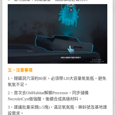
五、注意事項
1、鋰礦洞穴深約80米，必須帶120大容量氧氣瓶，避免
氧氣不足。
2、首次去OldHabitat解鎖Processor，同步儲備
NecroleiCyst做強酸，後續合成高級材料。
3、建議批量采鋰(≥5塊)，滿足氧氣瓶、蝌蚪號及基地建
設需求。