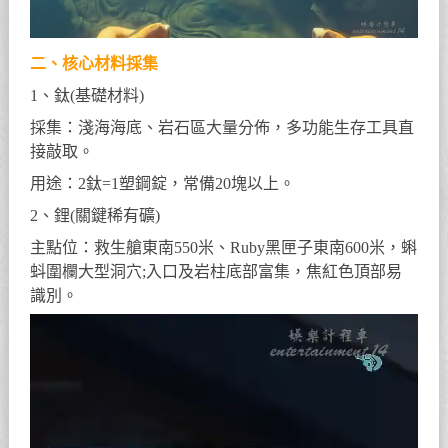
二、核心材料採集
1、鈦(基礎材料)
採集：淺海海底、岩石區大量分佈，多功能生存工具直
接敲取。
用途：2鈦=1塑鋼錠，常備20塊以上。
2、鋰(關鍵稀有礦)
主點位：救生艙東南550米、Ruby黑匣子東南600米，蝌
蚪圍欄大型洞穴;入口及岩柱底部富集，焦紅色頂部易
識別。