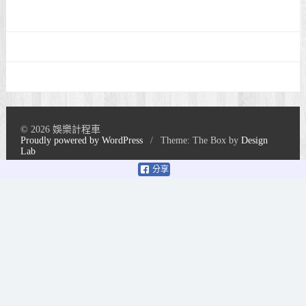
© 2026 娛樂計程車
Proudly powered by WordPress
/
Theme: The Box by
Design
Lab
分享