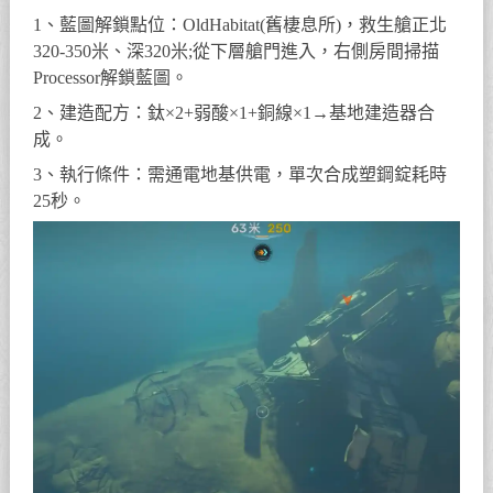
1、藍圖解鎖點位：OldHabitat(舊棲息所)，救生艙正北
320-350米、深320米;從下層艙門進入，右側房間掃描
Processor解鎖藍圖。
2、建造配方：鈦×2+弱酸×1+銅線×1→基地建造器合
成。
3、執行條件：需通電地基供電，單次合成塑鋼錠耗時
25秒。