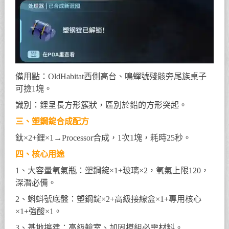
備用點：OldHabitat西側高台、鳴蟬號殘骸旁尾族桌子
可撿1塊。
識別：鋰呈長方形簇狀，區別於鉛的方形突起。
三、塑鋼錠合成配方
鈦×2+鋰×1→Processor合成，1次1塊，耗時25秒。
四、核心用途
1、大容量氧氣瓶：塑鋼錠×1+玻璃×2，氧氣上限120，
深潛必備。
2、蝌蚪號底盤：塑鋼錠×2+高級接線盒×1+專用核心
×1+強酸×1。
3、基地擴建：高級艙室、加固模組必需材料。