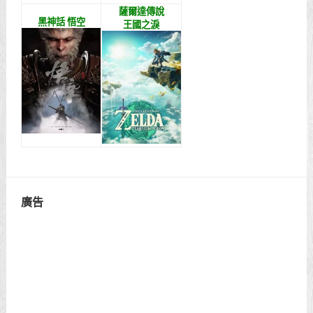
薩爾達傳說
黑神話 悟空
王國之淚
廣告