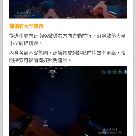
南偏右大型殘骸
從逃生艙向正南略微偏右方向遊動前行，沿途散落大量
小型破碎殘骸。
內含各類基礎藍圖，建議駕駛蝌蚪號前往效率更高，夜
間探索可提前備好照明道具。