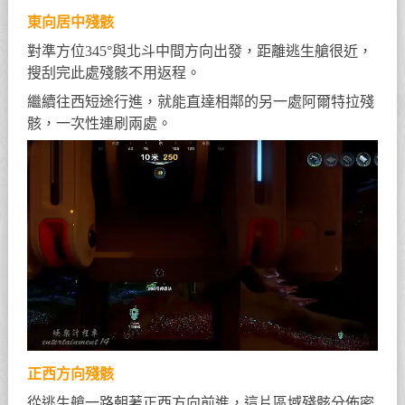
東向居中殘骸
對準方位345°與北斗中間方向出發，距離逃生艙很近，
搜刮完此處殘骸不用返程。
繼續往西短途行進，就能直達相鄰的另一處阿爾特拉殘
骸，一次性連刷兩處。
正西方向殘骸
從逃生艙一路朝著正西方向前進，這片區域殘骸分佈密