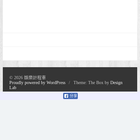
© 2026 娛樂計程車
Proudly powered by WordPress
/
Theme: The Box by
Design
Lab
分享