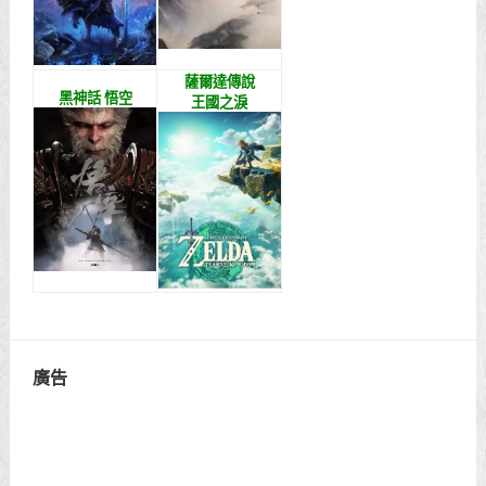
薩爾達傳說
黑神話 悟空
王國之淚
廣告