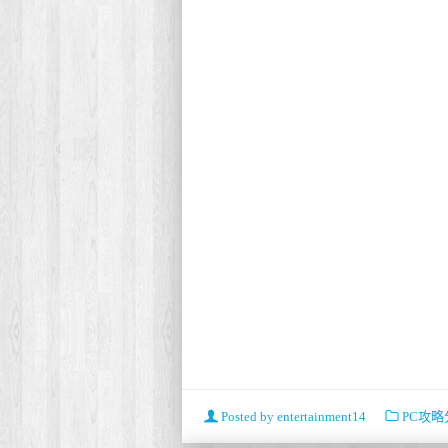
Posted by
entertainment14
PC攻略