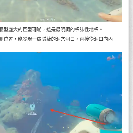
體型龐大的巨型珊瑚，這是最明顯的標誌性地標。
側位置，能發現一處隱蔽的洞穴洞口，直接從洞口向內