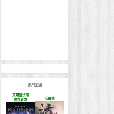
熱門遊戲
艾爾登法環
活俠傳
黑夜君臨