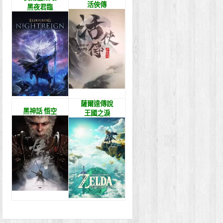
活俠傳
黑夜君臨
薩爾達傳說
黑神話 悟空
王國之淚