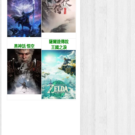
薩爾達傳說
黑神話 悟空
王國之淚