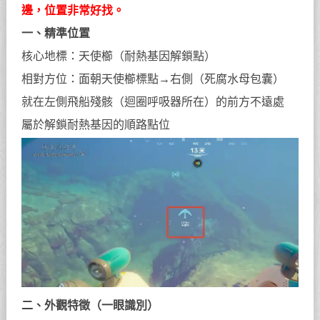
邊，位置非常好找。
一、精準位置
核心地標：天使櫛（耐熱基因解鎖點）
相對方位：面朝天使櫛標點→右側（死腐水母包囊）
就在左側飛船殘骸（迴圈呼吸器所在）的前方不遠處
屬於解鎖耐熱基因的順路點位
二、外觀特徵（一眼識別）