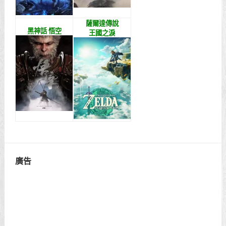
薩爾達傳說
黑神話 悟空
王國之淚
廣告