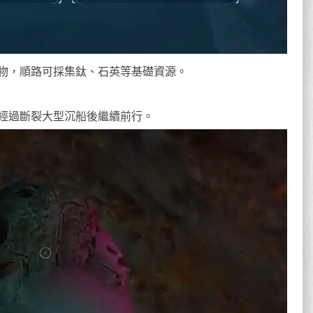
性生物，順路可採集鈦、石英等基礎資源。
遊，經過斷裂大型沉船後繼續前行。