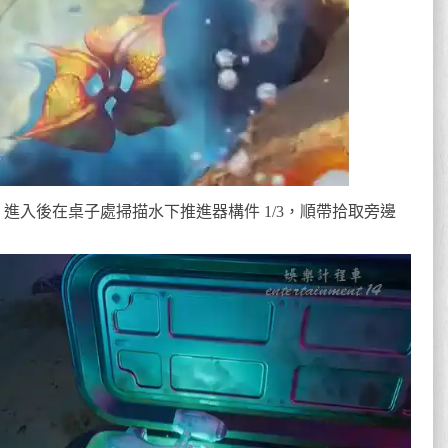
進入後在桌子處掃描水下推進器構件 1/3，順帶拾取旁邊