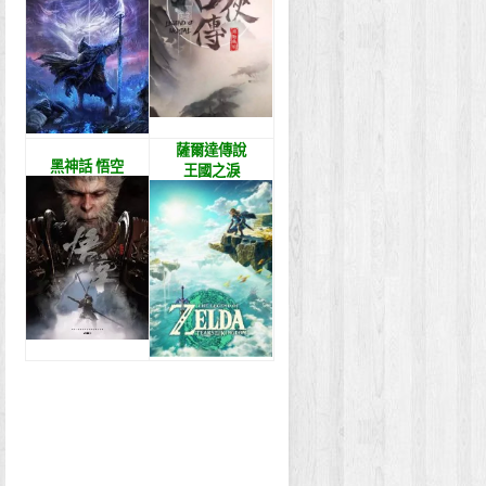
薩爾達傳說
黑神話 悟空
王國之淚