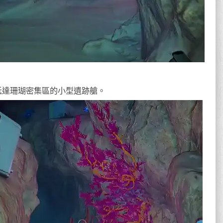
 米，抵達珊瑚密集區的小型遺跡艙。