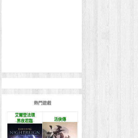
熱門遊戲
艾爾登法環
活俠傳
黑夜君臨