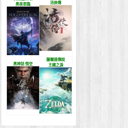
活俠傳
黑夜君臨
薩爾達傳說
黑神話 悟空
王國之淚