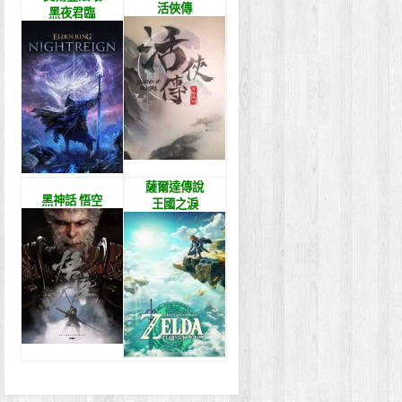
活俠傳
黑夜君臨
薩爾達傳說
黑神話 悟空
王國之淚