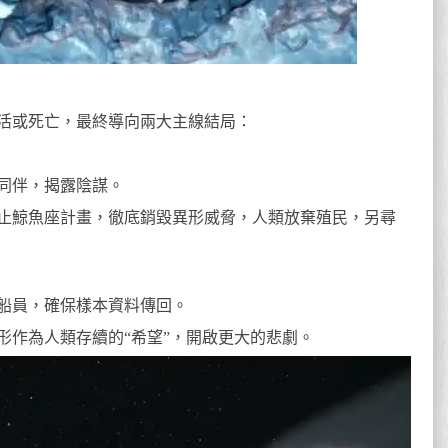
活或死亡，最終導向兩大主線結局：
同伴，揭露陰謀。
止鯨魚座計畫，徹底銷毀異形威脅，人類放棄殖民，另尋
船員，確保樣本資料傳回。
形作為人類存續的“希望”，開啟更大的悲劇。