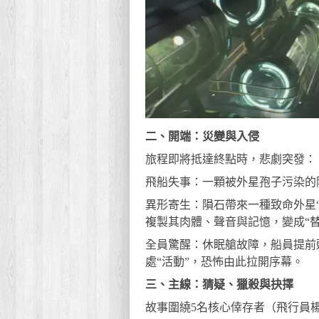
二、開端：災變與入侵
旅程即將抵達終點時，悲劇突發：
飛船失事：一顆被外星孢子污染的隕
異形寄生：隕石帶來一種致命外星“擬
複製其肉體、聲音與記憶，變成“替
全員驚醒：休眠艙故障，船員提前
處“活動”，恐怖由此拉開序幕。
三、主線：猜疑、獵殺與抉擇
故事圍繞5名核心倖存者（飛行員