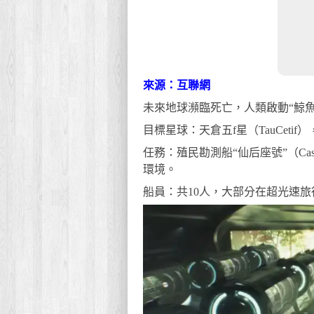
來源：互聯網
未來地球瀕臨死亡，人類啟動“鯨
目標星球：天倉五f星（TauCeti
任務：殖民勘測船“仙后座號”（Cas
環境。
船員：共10人，大部分在超光速