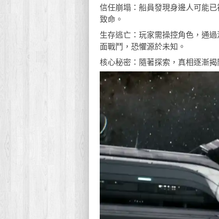
信任崩塌：船員發現身邊人可能已
致命。
生存逃亡：玩家需操控角色，通過
面戰鬥，恐懼源於未知。
核心秘密：隨著探索，真相逐漸揭