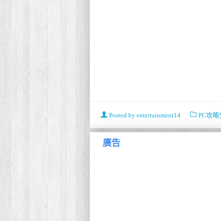
Posted by
entertainment14
PC攻略
廣告