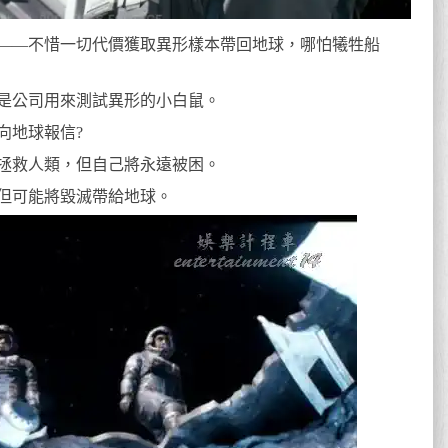
令——不惜一切代價獲取異形樣本帶回地球，哪怕犧牲船
是公司用來測試異形的小白鼠。
向地球報信?
拯救人類，但自己將永遠被困。
但可能將毀滅帶給地球。