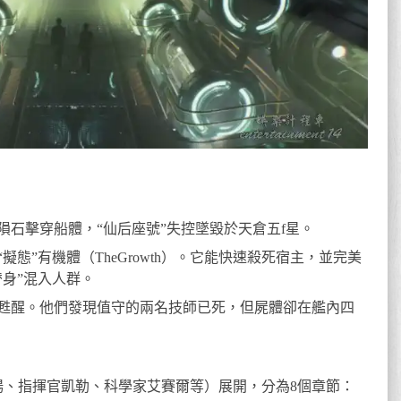
石擊穿船體，“仙后座號”失控墜毀於天倉五f星。
態”有機體（TheGrowth）。它能快速殺死宿主，並完美
身”混入人群。
甦醒。他們發現值守的兩名技師已死，但屍體卻在艦內四
楊、指揮官凱勒、科學家艾賽爾等）展開，分為8個章節：