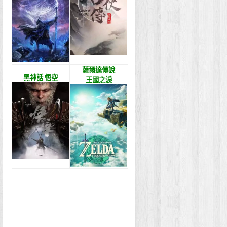
薩爾達傳說
黑神話 悟空
王國之淚