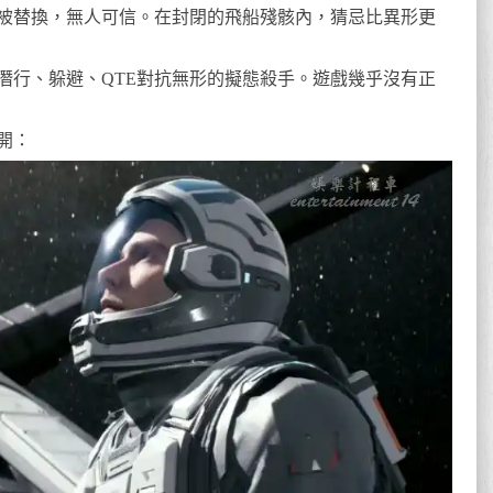
被替換，無人可信。在封閉的飛船殘骸內，猜忌比異形更
潛行、躲避、QTE對抗無形的擬態殺手。遊戲幾乎沒有正
開：