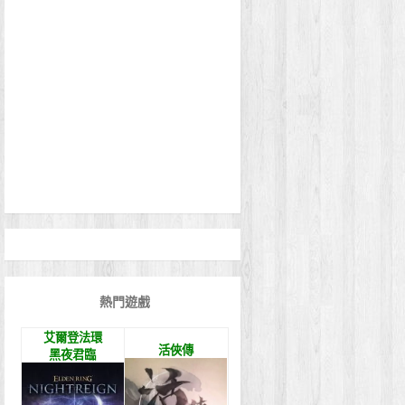
熱門遊戲
艾爾登法環
活俠傳
黑夜君臨