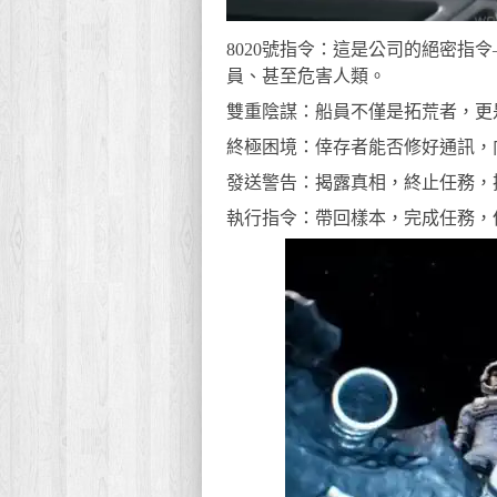
8020號指令：這是公司的絕密指
員、甚至危害人類。
雙重陰謀：船員不僅是拓荒者，更
終極困境：倖存者能否修好通訊，
發送警告：揭露真相，終止任務，
執行指令：帶回樣本，完成任務，