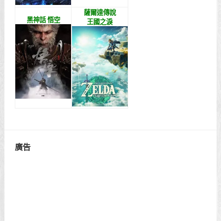
薩爾達傳說
黑神話 悟空
王國之淚
廣告