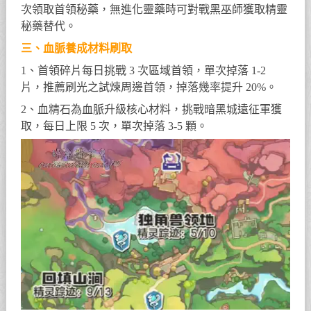
次領取首領秘藥，無進化靈藥時可對戰黑巫師獲取精靈
秘藥替代。
三、血脈養成材料刷取
1、首領碎片每日挑戰 3 次區域首領，單次掉落 1-2
片，推薦刷光之試煉周邊首領，掉落幾率提升 20%。
2、血精石為血脈升級核心材料，挑戰暗黑城遠征軍獲
取，每日上限 5 次，單次掉落 3-5 顆。