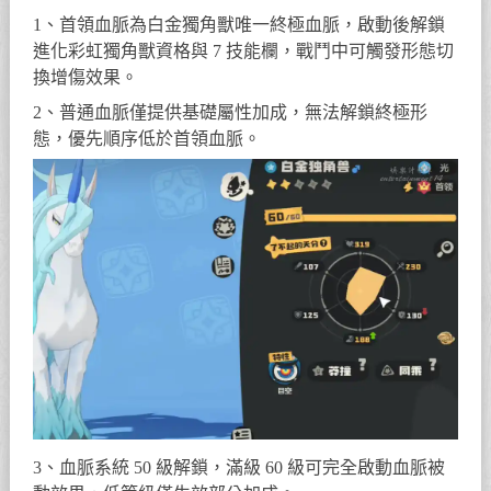
1、首領血脈為白金獨角獸唯一終極血脈，啟動後解鎖
進化彩虹獨角獸資格與 7 技能欄，戰鬥中可觸發形態切
換增傷效果。
2、普通血脈僅提供基礎屬性加成，無法解鎖終極形
態，優先順序低於首領血脈。
3、血脈系統 50 級解鎖，滿級 60 級可完全啟動血脈被