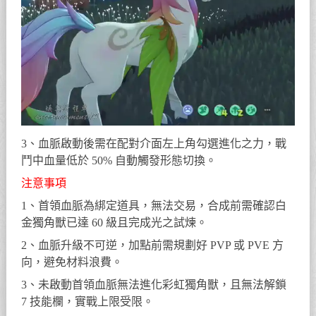
3、血脈啟動後需在配對介面左上角勾選進化之力，戰
鬥中血量低於 50% 自動觸發形態切換。
注意事項
1、首領血脈為綁定道具，無法交易，合成前需確認白
金獨角獸已達 60 級且完成光之試煉。
2、血脈升級不可逆，加點前需規劃好 PVP 或 PVE 方
向，避免材料浪費。
3、未啟動首領血脈無法進化彩虹獨角獸，且無法解鎖
7 技能欄，實戰上限受限。