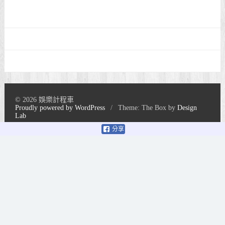
© 2026 娛樂計程車
Proudly powered by WordPress
/
Theme: The Box by
Design
Lab
分享