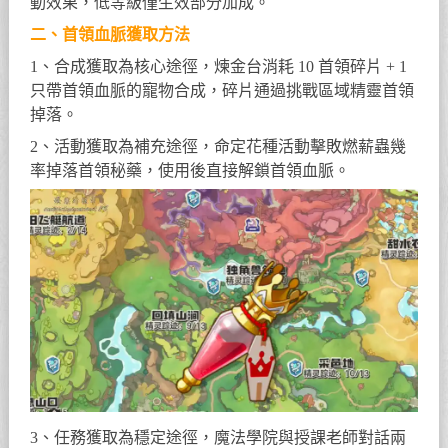
動效果，低等級僅生效部分加成。
二、首領血脈獲取方法
1、合成獲取為核心途徑，煉金台消耗 10 首領碎片 + 1
只帶首領血脈的寵物合成，碎片通過挑戰區域精靈首領
掉落。
2、活動獲取為補充途徑，命定花種活動擊敗燃薪蟲幾
率掉落首領秘藥，使用後直接解鎖首領血脈。
3、任務獲取為穩定途徑，魔法學院與授課老師對話兩