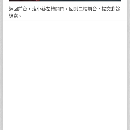
清理雜物、開右側房門，進門左轉，關閉台燈拾取鑰
匙。
直走到底開啟寶箱保險櫃，清理怪物。