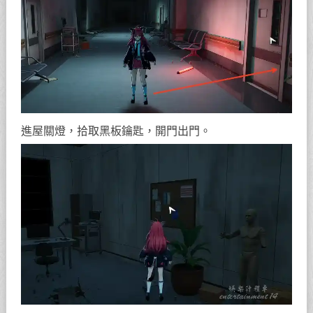
開門進入住院區，上二樓。
二樓左手邊前台有存檔點;地面有水漬不刷新鑰匙，建
議先提交線索再重開，沒水漬不用重開。
左轉直走到底拿鑰匙，後門連續左轉，進第一個紅光房
間。