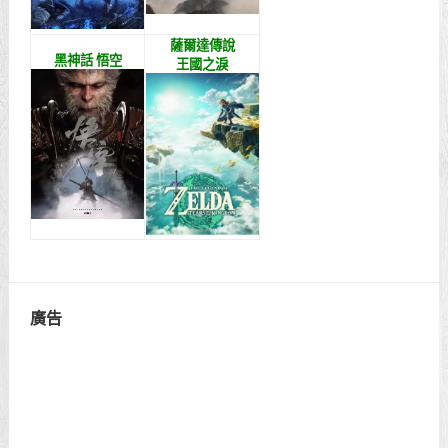
文章搜尋
近期熱門遊戲攻略
熱門遊戲
艾爾登法環
活俠傳
黑夜君臨