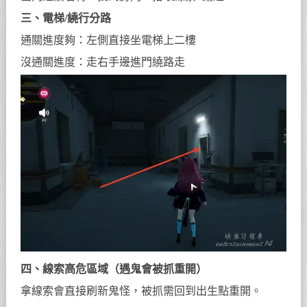
三、電梯/繞行分路
通關進度夠：左側直接坐電梯上二樓
沒通關進度：走右手邊進門繞路走
四、線索高危區域（遇鬼會被抓重開）
拿線索會直接刷新鬼怪，被抓需回到出生點重開。