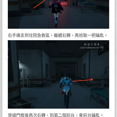
右手邊走到住院急救區，繼續右轉，再拾取一把鑰匙。
穿過門框後再次右轉，到第二個前台，拿前台鑰匙。