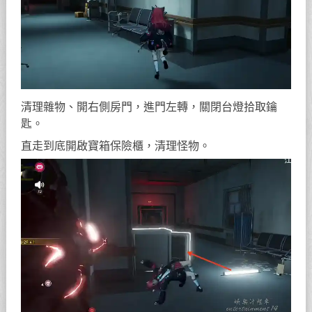
跳下打掉雜物袋，解鎖對面房門，關門後右轉直走，提
防身後鬼追擊。
七、收尾寶箱&結局達成
被抓可復活重來，向後左轉再左轉、右轉，快速二段跳
撤離。
直走連續左轉，拾取路口鑰匙，沿路直走右轉、再左
轉。