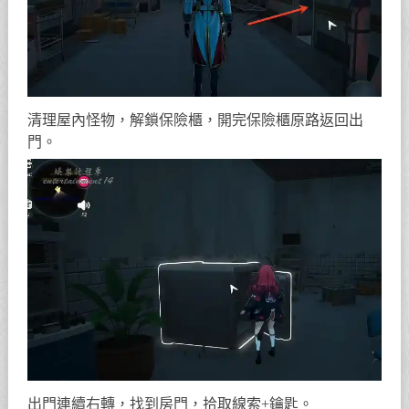
清理屋內怪物，解鎖保險櫃，開完保險櫃原路返回出
門。
出門連續右轉，找到房門，拾取線索+鑰匙。