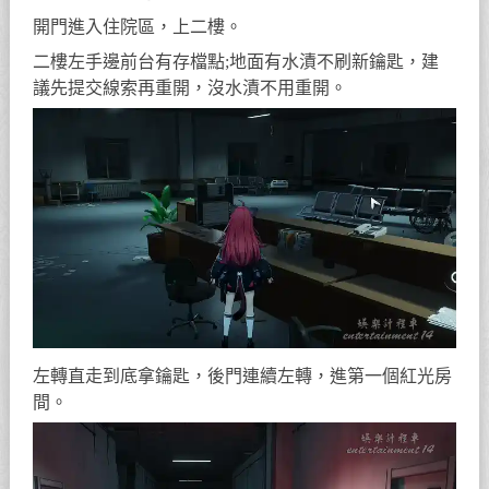
開左側房門，啟動線索，直走開門再左轉。
拾取藍色儲物櫃鑰匙，打開垃圾袋，解鎖新房門。
五、二樓區域探索