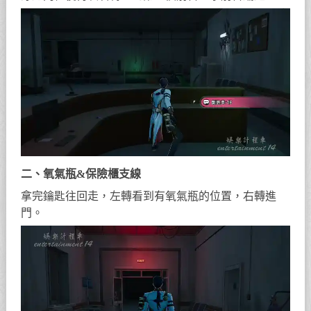
二、氧氣瓶&保險櫃支線
拿完鑰匙往回走，左轉看到有氧氣瓶的位置，右轉進
門。