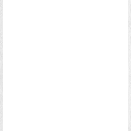
薩爾達傳說
黑神話 悟空
王國之淚
廣告