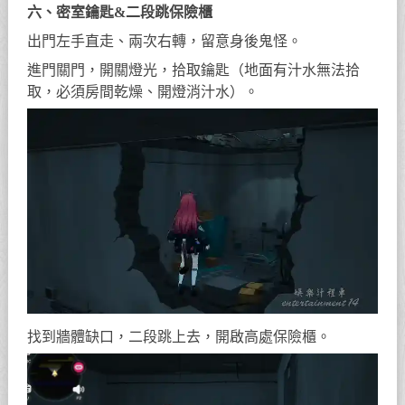
進屋關燈，拾取黑板鑰匙，開門出門。
六、密室鑰匙&二段跳保險櫃