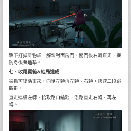
出門左手直走、兩次右轉，留意身後鬼怪。
進門關門，開關燈光，拾取鑰匙（地面有汁水無法拾
取，必須房間乾燥、開燈消汁水）。
找到牆體缺口，二段跳上去，開啟高處保險櫃。