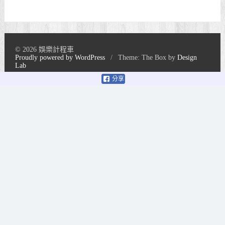
© 2026 娛樂計程車
Proudly powered by WordPress
/
Theme: The Box by
Design
Lab
分享