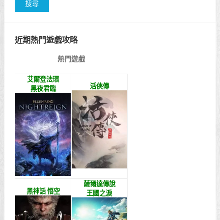
近期熱門遊戲攻略
熱門遊戲
艾爾登法環
活俠傳
黑夜君臨
薩爾達傳說
黑神話 悟空
王國之淚