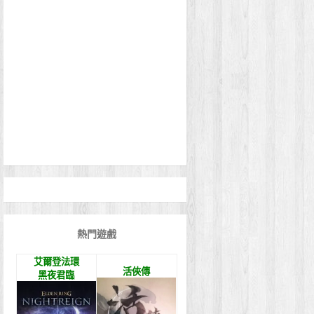
熱門遊戲
艾爾登法環
活俠傳
黑夜君臨