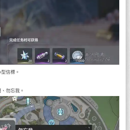
小型信標。
蘭、勿忘我。