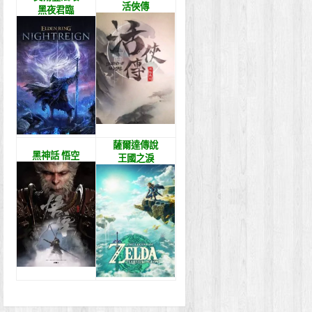
活俠傳
黑夜君臨
薩爾達傳說
黑神話 悟空
王國之淚