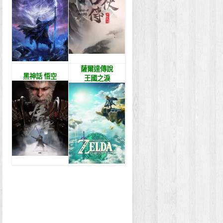
薩爾達傳說
黑神話 悟空
王國之淚