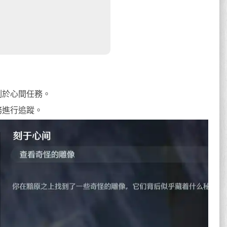
刻於心間任務。
務進行追蹤。