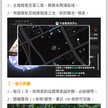
1、主線推進至第三章，解鎖未聞浦區域。
2、地圖導航至納庫佩達之池，即許願池 / 噴泉。
二、每日許願
1、每日 1 次，與噴泉對話選擇虔誠許願，必給硬幣。
2、隨機獲得 1-3 枚嗯!硬幣，累計 100 枚即可兌換。