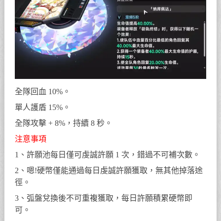
全隊回血 10%。
單人護盾 15%。
全隊攻擊 + 8%，持續 8 秒。
注意事項
1、許願池每日僅可虔誠許願 1 次，錯過不可補次數。
2、嗯!硬幣僅能通過每日虔誠許願獲取，無其他掉落途
徑。
3、弧盤兌換後不可重複獲取，每日許願積累硬幣即
可。