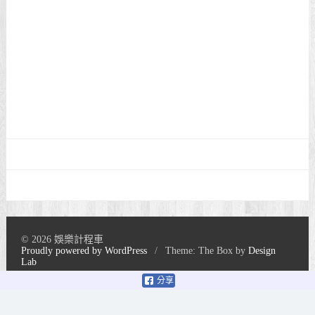
© 2026 娛樂計程車
Proudly powered by WordPress
/
Theme: The Box by
Design
Lab
分享