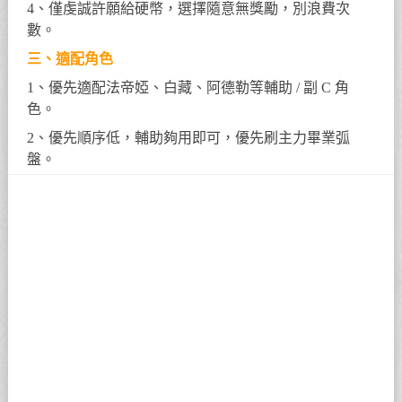
4、僅虔誠許願給硬幣，選擇隨意無獎勵，別浪費次
數。
三、適配角色
1、優先適配法帝婭、白藏、阿德勒等輔助 / 副 C 角
色。
2、優先順序低，輔助夠用即可，優先刷主力畢業弧
盤。