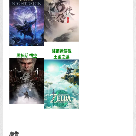
薩爾達傳說
黑神話 悟空
王國之淚
廣告