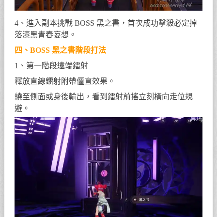
4、進入副本挑戰 BOSS 黑之書，首次成功擊殺必定掉
落漆黑青春妄想。
四、BOSS 黑之書階段打法
1、第一階段遠端鐳射
釋放直線鐳射附帶僵直效果。
繞至側面或身後輸出，看到鐳射前搖立刻橫向走位規
避。