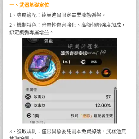
一、武器基礎定位
1、專屬適配：達芙迪爾限定畢業液態弧盤。
2、機制特色：暗屬性傷害強化、高額傾陷強度加成，
綁定調弧專屬增益。
3、獲取規則：僅限異象委託副本免費掉落，武器池無
抽取途徑。