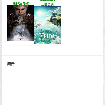
黑神話 悟空
王國之淚
廣告