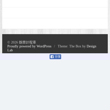
© 2026 娛樂計程車
Proudly powered by WordPress
/
Theme: The Box by
Design
Lab
分享