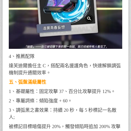
4、推薦配隊
達芙迪爾擔任主 C，搭配兩名援護角色，快速解鎖調弧
機制提升通關效率。
五、弧盤滿級屬性
1、基礎屬性：固定攻擊 37、百分比攻擊提升 12%。
2、專屬詞條：傾陷強度 + 60。
3、調弧黑之書效果：持續 20 秒，每 5 秒標記一名敵
人;
被標記目標暗傷提升 20%，觸發傾陷時追加 200% 攻擊