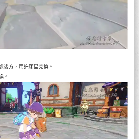
像後方，用許願星兌換。
換。