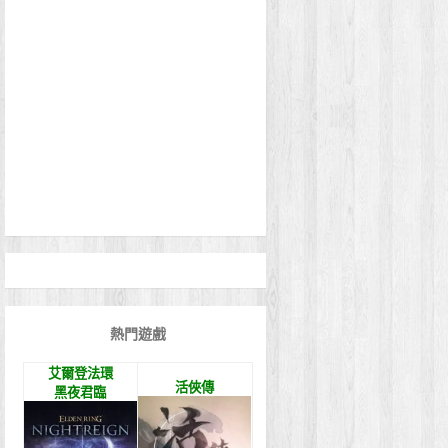
熱門遊戲
艾爾登法環
活俠傳
黑夜君臨