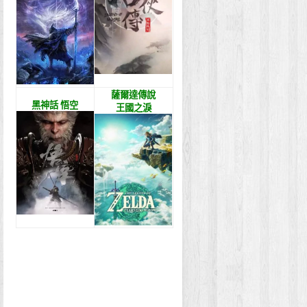
薩爾達傳說
黑神話 悟空
王國之淚