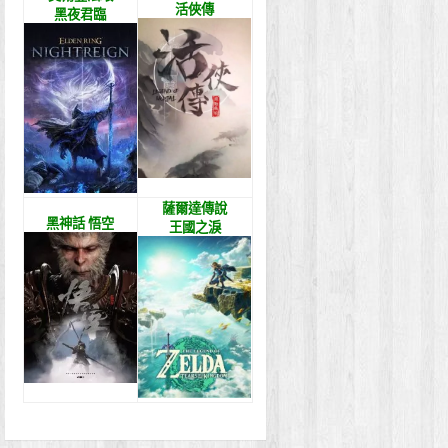
活俠傳
黑夜君臨
薩爾達傳說
黑神話 悟空
王國之淚