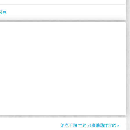
分頁
洛克王國 世界 S1賽季動作介紹
»