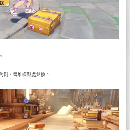
。
內側，書堆模型處兌換。