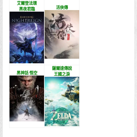
艾爾登法環
活俠傳
黑夜君臨
薩爾達傳說
黑神話 悟空
王國之淚