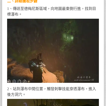
二、詳細獲取步驟
1、傳送至德梅尼斯區域，向地圖最東側行進，找到目
標瀑布。
2、站到瀑布中間位置，觸發刺擊技能穿透瀑布，進入
後方洞穴。