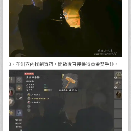
3、在洞穴內找到寶箱，開啟後直接獲得黃金雙手錘。