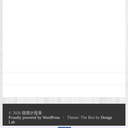
© 2026 娛樂計程車
Proudly powered by WordPress
/
Theme: The Box by
Design
Lab