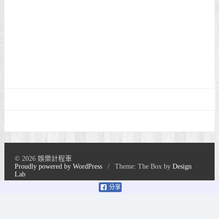
© 2026 娛樂計程車
Proudly powered by WordPress
/
Theme: The Box by
Design
Lab
分享