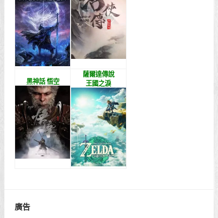
薩爾達傳說
黑神話 悟空
王國之淚
廣告