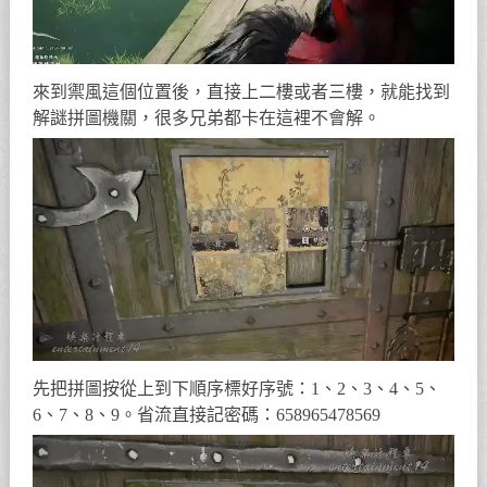
來到禦風這個位置後，直接上二樓或者三樓，就能找到
解謎拼圖機關，很多兄弟都卡在這裡不會解。
先把拼圖按從上到下順序標好序號：1、2、3、4、5、
6、7、8、9。省流直接記密碼：658965478569