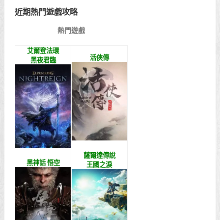
近期熱門遊戲攻略
熱門遊戲
艾爾登法環
活俠傳
黑夜君臨
薩爾達傳說
黑神話 悟空
王國之淚