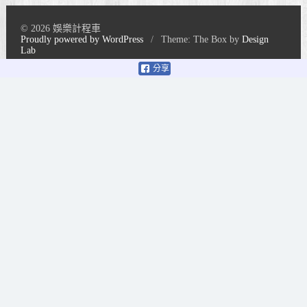
© 2026 娛樂計程車
Proudly powered by WordPress
/
Theme: The Box by
Design
Lab
分享