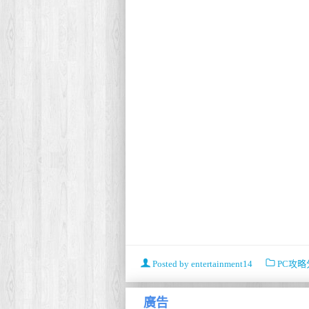
Posted by
entertainment14
PC攻略
廣告