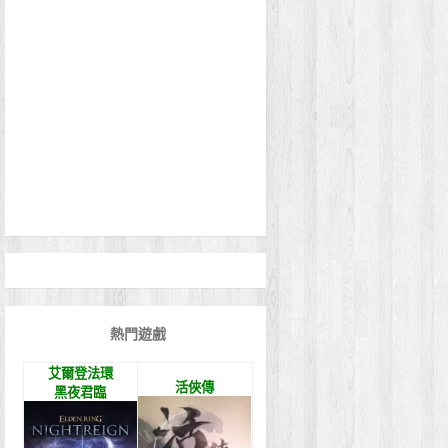
熱門遊戲
艾爾登法環
活俠傳
黑夜君臨