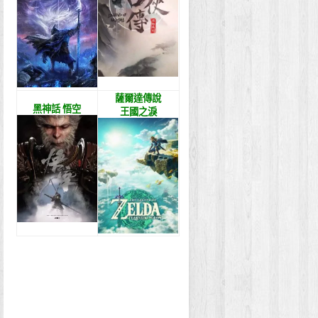
薩爾達傳說
黑神話 悟空
王國之淚