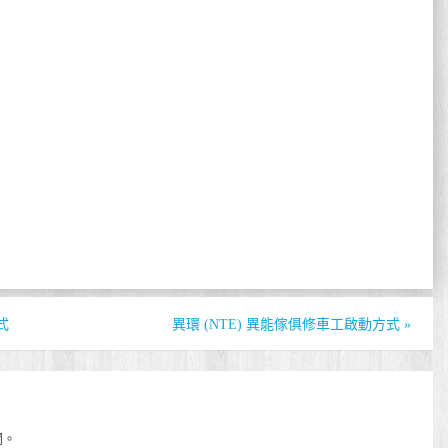
式
異環 (NTE) 異能傢俱修車工啟動方式
»
開。