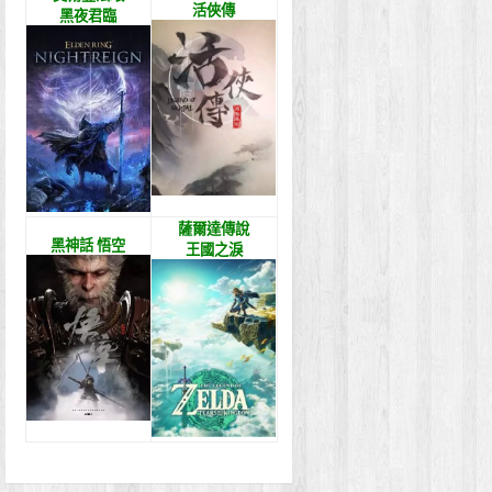
活俠傳
黑夜君臨
薩爾達傳說
黑神話 悟空
王國之淚