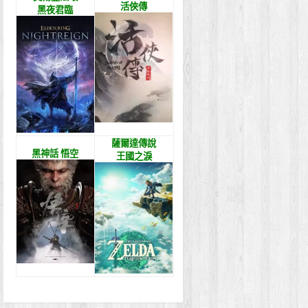
活俠傳
黑夜君臨
薩爾達傳說
黑神話 悟空
王國之淚