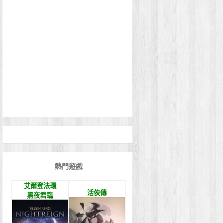
熱門遊戲
艾爾登法環
活俠傳
黑夜君臨