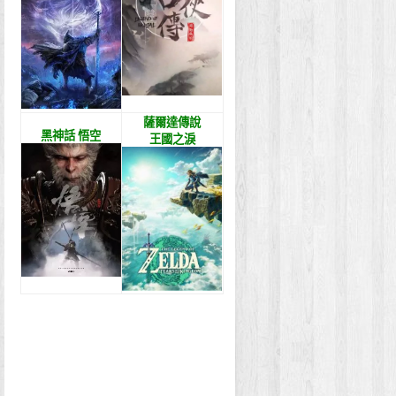
薩爾達傳說
黑神話 悟空
王國之淚