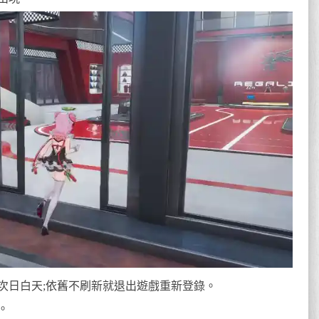
次日白天;依舊不刷新就退出遊戲重新登錄。
。