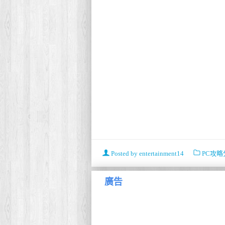
Posted by
entertainment14
PC攻略
廣告