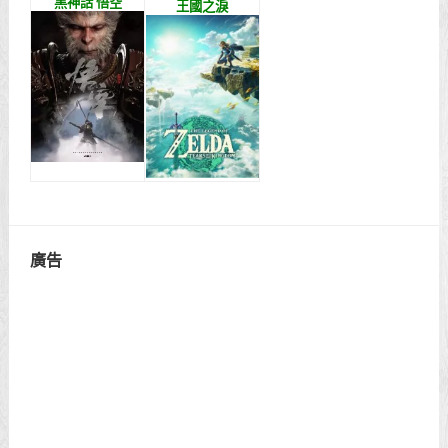
黑神話 悟空
王國之淚
廣告