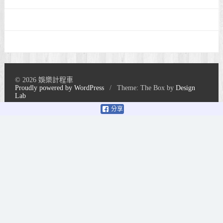
© 2026 娛樂計程車
Proudly powered by WordPress
/
Theme: The Box by
Design
Lab
分享