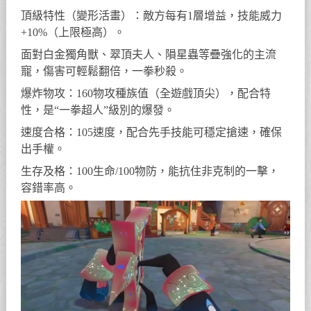
頂級特性（變形活畫）：敵方每有1層增益，技能威力
+10%（上限極高）。
面對白金獨角獸、翠頂夫人、隕星蟲等疊強化的主流
寵，傷害可輕鬆翻倍，一拳秒殺。
爆炸物攻：160物攻種族值（全遊戲頂尖），配合特
性，是“一拳超人”級別的爆發。
速度合格：105速度，配合先手技能可穩定搶速，確保
出手權。
生存及格：100生命/100物防，能抗住非克制的一擊，
容錯率高。