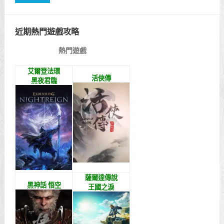
近期熱門遊戲攻略
熱門遊戲
艾爾登法環
活俠傳
黑夜君臨
薩爾達傳說
黑神話 悟空
王國之淚