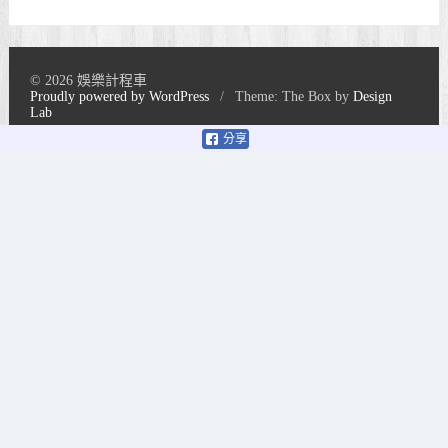
© 2026 娛樂計程車
Proudly powered by WordPress
/
Theme: The Box by
Design
Lab
分享