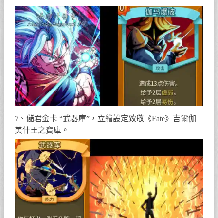
7、儲君金卡 “武器庫”，立繪設定致敬《Fate》吉爾伽
美什王之寶庫。