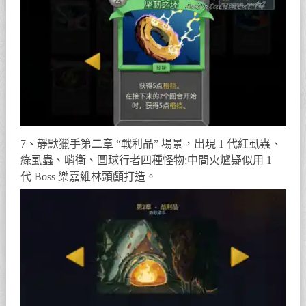
7、靜默獵手第二章 “戰利品” 場景，出現 1 代紅虱蟲、
綠虱蟲、哨衛、圓球行者四種怪物;中間火爐疑似用 1
代 Boss 樂嘉維林頭顱打造。