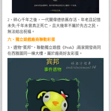
2、碎心千年之後，一代蘭偉德依舊存活、年老且記憶
未失;千年未曾真正死亡，且大幾率不屬於先古之民，
無法給出祝福。
六、獨立遊戲廠商聯動彩蛋
3、遺物“賓邦”，聯動獨立遊戲《Peak》;兩家開發商同
在西雅圖同一棟大樓，屬於廠商好友彩蛋。