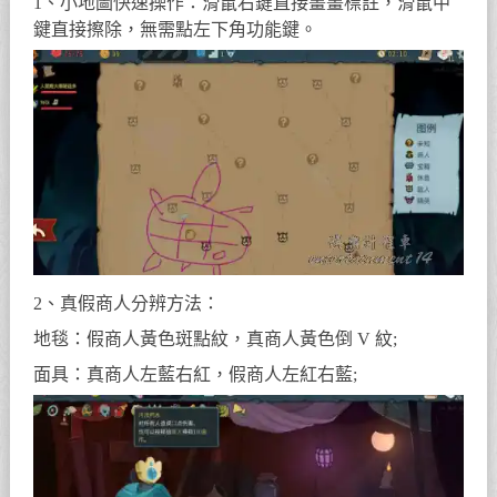
1、小地圖快速操作：滑鼠右鍵直接畫畫標註，滑鼠中
鍵直接擦除，無需點左下角功能鍵。
2、真假商人分辨方法：
地毯：假商人黃色斑點紋，真商人黃色倒 V 紋;
面具：真商人左藍右紅，假商人左紅右藍;