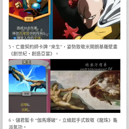
5、亡靈契約師卡牌 “來生”，姿勢致敬米開朗基羅壁畫
《創世紀・創造亞當》。
6、儲君藍卡 “伽馬爆破”，立繪起手式致敬《龍珠》龜
派氣功。