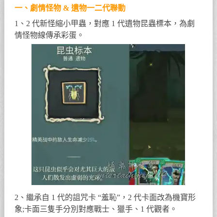
一、劇情怪物 & 遺物一二代聯動
1、2 代新怪縮小甲蟲，對應 1 代遺物昆蟲標本，為劇
情怪物線傳承彩蛋。
2、繼承自 1 代的詛咒卡 “羞恥”，2 代卡面改為機寶形
象;卡面三隻手分別對應戰士、獵手、1 代觀者。