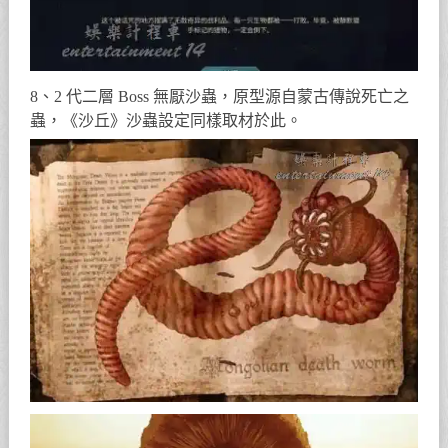
8、2 代二層 Boss 無厭沙蟲，原型源自蒙古傳說死亡之
蟲，《沙丘》沙蟲設定同樣取材於此。