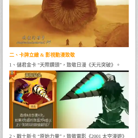
二、卡牌立繪 & 影視動漫致敬
1、儲君金卡 “天際鑽頭”，致敬日漫《天元突破》。
2、戰士新卡 “原始力量”，致敬電影《2001 太空漫遊》