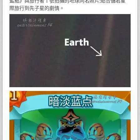
藍點》與旅行者 1 號拍攝的地球同名照片;貼合儲君星
際旅行到先子星的劇情。