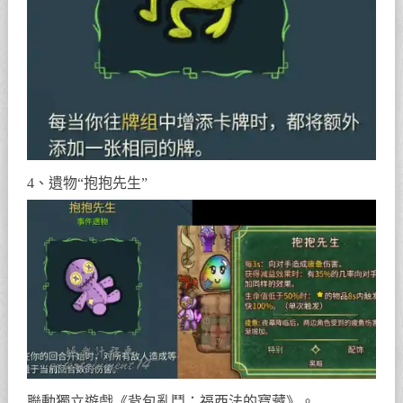
4、遺物“抱抱先生”
聯動獨立遊戲《背包亂鬥：福西法的寶藏》。