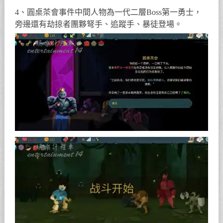
4、圓桌茶會事件中間人物為一代二層Boss第一勇士，
旁邊還有劫掠者團夥弩手、追蹤手、暴徒登場。