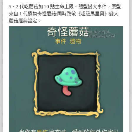
5、2 代吃蘑菇加 20 點生命上限、體型變大事件，原型
來自 1 代遺物奇怪蘑菇;同時致敬《超級馬里奧》變大
蘑菇經典設定。