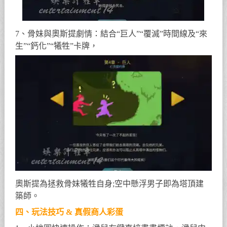
7、骨妹與奧斯提劇情：結合“巨人”“覆滅”時間線及“來
生”“鈣化”“犧牲”卡牌，
奧斯提為拯救骨妹犧牲自身;空中懸浮男子即為塔頂建
築師。
四、玩法技巧 & 真假商人彩蛋