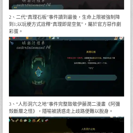
2、二代“真理石板”事件讀到最後，生命上限被強制降
到1;以玩梗方式詮釋“真理即是空氣”，屬於官方惡作劇
彩蛋。
3、“人形洞穴之地”事件完整致敬伊藤潤二漫畫《阿彌
殼斷層之怪》，隱喻被誘惑走上歧路便難以脫身。