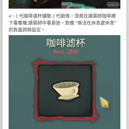
4、1 代咖啡濾杯鋪墊 2 代劇情，涅奧在建築師咖啡裡
下毒奪權;建築師中毒昏迷，對應 “無法在休息處休息”
的負面詞條設定。