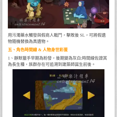
用污濁藥水觸發與假商人戰鬥，擊敗後 SL，可將假遺
物隨機替換為真遺物。
五、角色時間線 & 人物身世彩蛋
1、靜默獵手早期為粉發，後期變為灰白;時間線佐證其
為長生種，族群存在可追溯到建築師誕生前後。