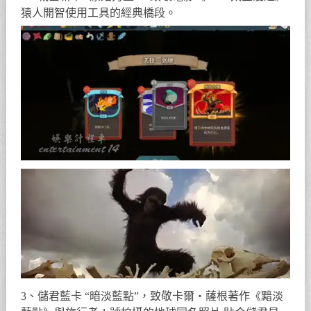
猿人開智使用工具的經典橋段。
3、儲君藍卡 “暗淡藍點”，致敬卡爾・薩根著作《黯淡