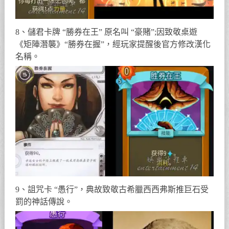
8、儲君卡牌 “勝券在王” 原名叫 “豪賭”;因致敬桌遊
《矩陣潛襲》“勝券在握”，經玩家提醒後官方修改漢化
名稱。
9、詛咒卡 “愚行”，典故致敬古希臘西西弗斯推巨石受
罰的神話傳說。