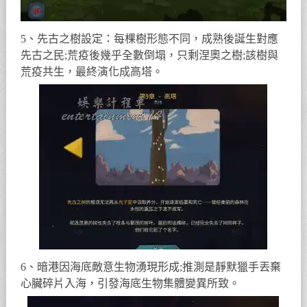
5、先古之樹設定：每棵樹形態不同，成熟後誕生對應
先古之民;荒疫後幾乎全數倒塌，只剩涅奧之樹;該樹與
荒疫共生，最終演化成高塔。
6、暗港因海底敵意生物湧現形成;推測是靜默獵手丟棄
心臟碎片入海，引發海底生物集體變異所致。