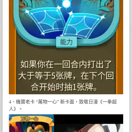
4、機寶老卡 “萬物一心” 新卡面，致敬日漫《一拳超
人》。