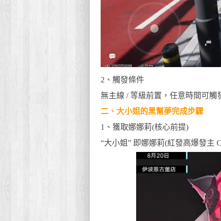
2、觸發條件
無主線 / 等級前置，任意時間可觸
二、大小姐的黑幫夢完成步驟
1、獲取娜娜莉(核心前提)
“大小姐” 即娜娜莉(紅發高爆發主 C)