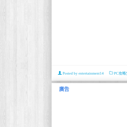
Posted by
entertainment14
PC攻略
廣告