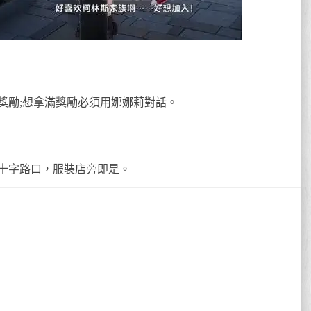
斯獎勵;想拿滿獎勵必須用娜娜莉對話。
十字路口，服裝店旁即是。