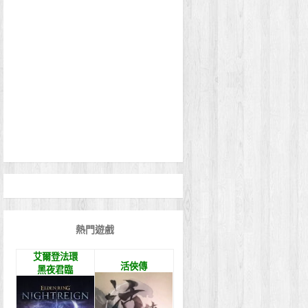
熱門遊戲
艾爾登法環
活俠傳
黑夜君臨