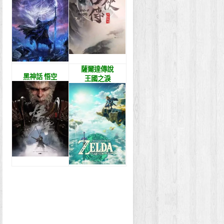
薩爾達傳說
黑神話 悟空
王國之淚