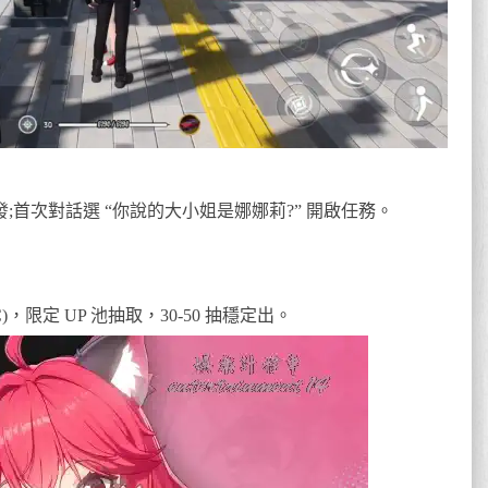
發;首次對話選 “你說的大小姐是娜娜莉?” 開啟任務。
，限定 UP 池抽取，30-50 抽穩定出。