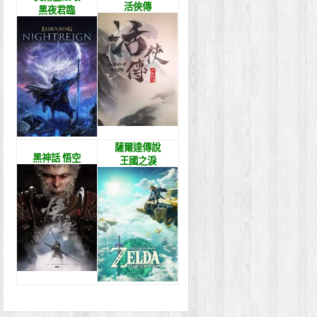
活俠傳
黑夜君臨
薩爾達傳說
黑神話 悟空
王國之淚