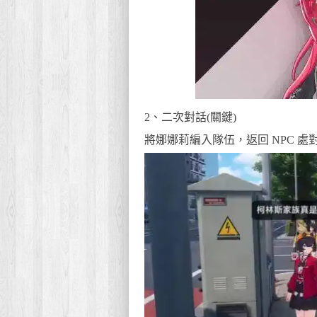
2、二次對話(關鍵)
將娜娜莉編入隊伍，返回 NPC 處