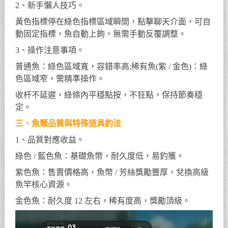
2、新手懶人技巧。
黃色指標停在綠色指標區域瞬間，點擊聊天介面，可自
動固定指標，魚自動上鉤，無需手動反覆調整。
3、操作注意事項。
普通魚：綠色區域寬，容錯率高;稀有魚(紫 / 金色)：綠
色區域窄，需精準操作。
收杆不延遲，綠條內平穩點按，不狂點，保持節奏穩
定。
三、魚類品質與特殊道具釣法
1、品質對應收益。
綠色 / 藍色魚：基礎魚幣，耐久度低，易釣獲。
紫色魚：售賣價格高，魚幣 / 芳絲獎勵豐厚，兌換高級
魚竿核心資源。
金色魚：耐久度 12 左右，稀有度高，獎勵頂級。