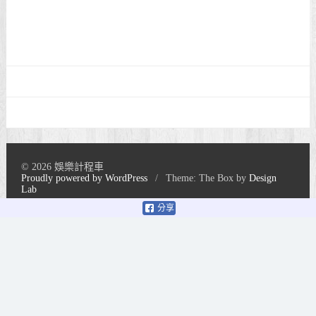
© 2026 娛樂計程車
Proudly powered by WordPress
/
Theme: The Box by
Design
Lab
分享