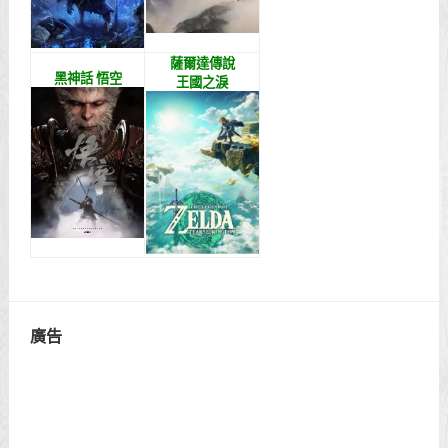
薩爾達傳說
黑神話 悟空
王國之淚
廣告