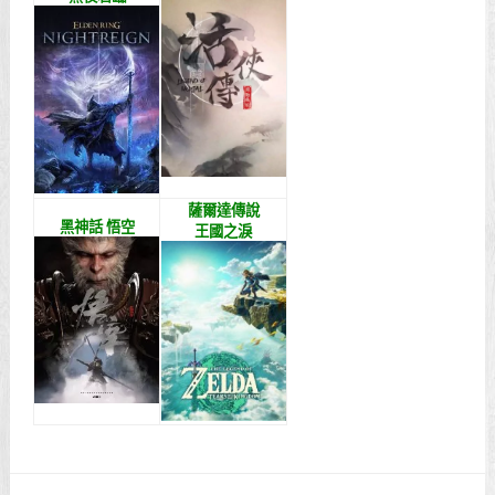
薩爾達傳說
黑神話 悟空
王國之淚