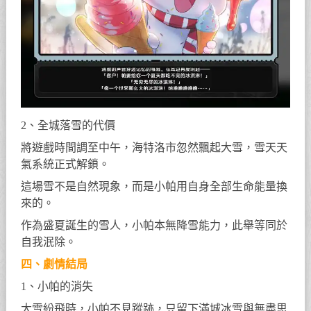
2、全城落雪的代價
將遊戲時間調至中午，海特洛市忽然飄起大雪，雪天天
氣系統正式解鎖。
這場雪不是自然現象，而是小帕用自身全部生命能量換
來的。
作為盛夏誕生的雪人，小帕本無降雪能力，此舉等同於
自我泯除。
四、劇情結局
1、小帕的消失
大雪紛飛時，小帕不見蹤跡，只留下滿城冰雪與無盡思