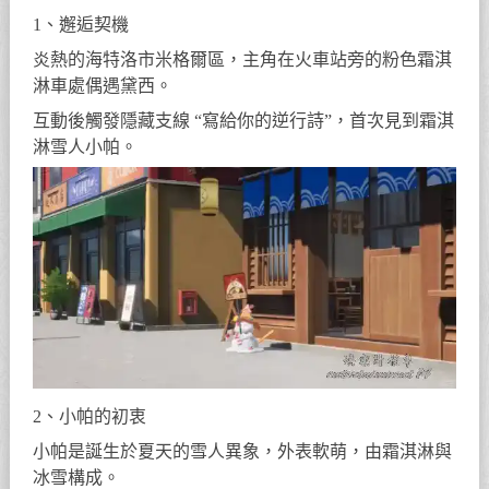
1、邂逅契機
炎熱的海特洛市米格爾區，主角在火車站旁的粉色霜淇
淋車處偶遇黛西。
互動後觸發隱藏支線 “寫給你的逆行詩”，首次見到霜淇
淋雪人小帕。
2、小帕的初衷
小帕是誕生於夏天的雪人異象，外表軟萌，由霜淇淋與
冰雪構成。