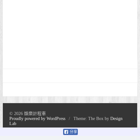
© 2026 娛樂計程車
Proudly powered by WordPress
/
Theme: The Box by
Design
Lab
分享