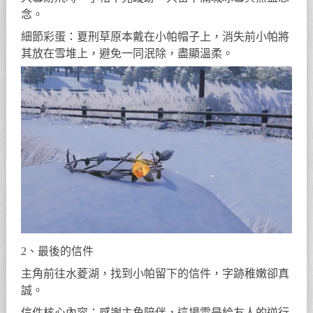
念。
細節彩蛋：夏刑草原本戴在小帕帽子上，消失前小帕將
其放在雪堆上，避免一同泯除，盡顯溫柔。
2、最後的信件
主角前往水菱湖，找到小帕留下的信件，字跡稚嫩卻真
誠。
信件核心內容：感謝主角陪伴，這場雪是給友人的逆行