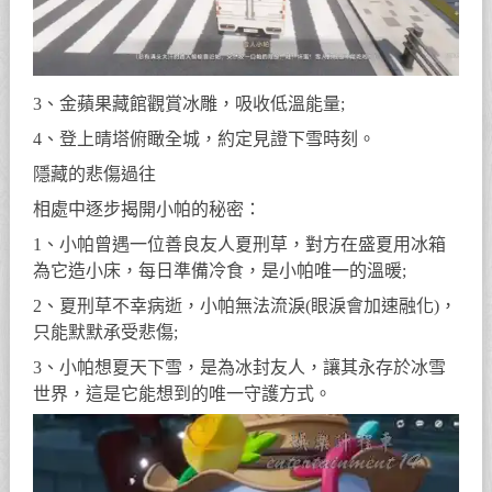
3、金蘋果藏館觀賞冰雕，吸收低溫能量;
4、登上晴塔俯瞰全城，約定見證下雪時刻。
隱藏的悲傷過往
相處中逐步揭開小帕的秘密：
1、小帕曾遇一位善良友人夏刑草，對方在盛夏用冰箱
為它造小床，每日準備冷食，是小帕唯一的溫暖;
2、夏刑草不幸病逝，小帕無法流淚(眼淚會加速融化)，
只能默默承受悲傷;
3、小帕想夏天下雪，是為冰封友人，讓其永存於冰雪
世界，這是它能想到的唯一守護方式。