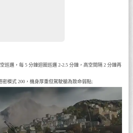
邏，每 5 分鐘迴圈巡邏 2-2.5 分鐘，高空間隔 2 分鐘再
絕密模式 200，機身厚重但駕駛艙為致命弱點;