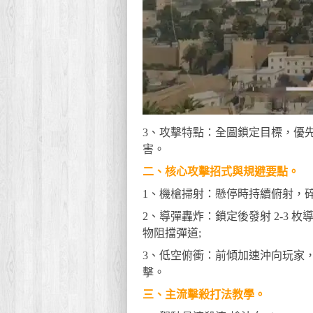
3、攻擊特點：全圖鎖定目標，優
害。
二、核心攻擊招式與規避要點。
1、機槍掃射：懸停時持續俯射，碎
2、導彈轟炸：鎖定後發射 2-3
物阻擋彈道;
3、低空俯衝：前傾加速沖向玩家
擊。
三、主流擊殺打法教學。