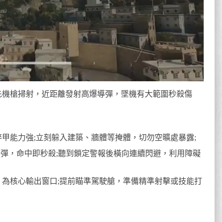
先機槍掃射，近距離發射高爆導彈，墜機有大範圍秒殺傷
甲能力強;立刻躲入建築、牆體等掩體，切勿空曠處暴露;
 枚導彈，命中即秒殺;聽到鎖定警報後橫向連續閃避，利用障礙
，為核心輸出窗口;提前瞄準駕駛艙，準備精準射擊或技能打