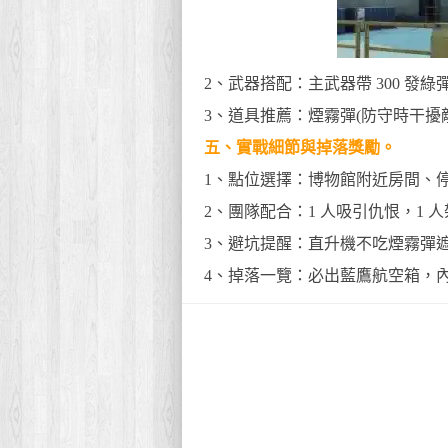
2、武器搭配：主武器帶 300 發
3、道具推薦：煙霧彈(防守時干擾
五、實戰細節與掉落獎勵。
1、點位選擇：博物館附近房間、
2、團隊配合：1 人吸引仇恨，1 
3、避坑提醒：直升機不吃煙霧彈遮
4、掉落一覽：必出藍鷹航空箱，