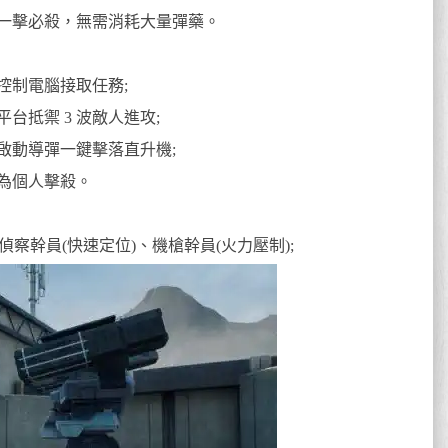
，可一擊必殺，無需消耗大量彈藥。
控制電腦接取任務;
台抵禦 3 波敵人進攻;
啟動導彈一鍵擊落直升機;
為個人擊殺。
偵察幹員(快速定位)、機槍幹員(火力壓制);