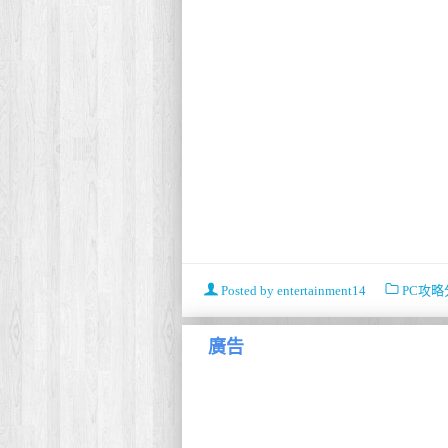
Posted by
entertainment14
PC攻略
廣告