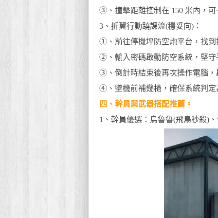
③、撞擊距離控制在 150 米內
3、折翼行動蹺課流(穩妥向)：
①、前往停機坪防空炮平台，找到
②、輸入密碼啟動防空系統，堅守平
③、倒計時結束後再次操作電腦，
④、墜機前補幾槍，確保系統判定
四、幹員與武器搭配推薦。
1、幹員優選：烏魯魯(飛鳥秒殺)、