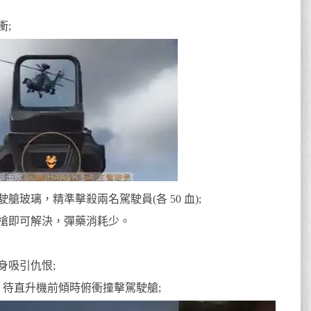
衝;
玻璃，精準擊殺兩名駕駛員(各 50 血);
槍即可解決，彈藥消耗少。
身吸引仇恨;
空，待直升機前傾時俯衝撞擊駕駛艙;