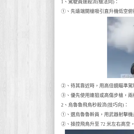
1、駕駛員速殺流(槍法向)：
①、先遠端開槍吸引直升機低空俯
②、待其靠近時，用高倍鏡瞄準駕駛艙
③、優先使用連狙或高傷步槍，兩
2、烏魯魯飛鳥秒殺流(技巧向)：
①、選烏魯魯幹員，用武器射擊機
②、操控飛鳥升至 72 米左右高