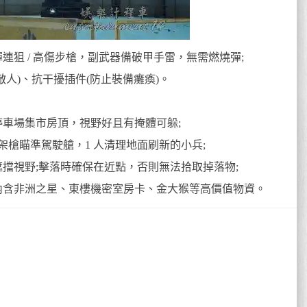
綠彈連狙 / 高傷步槍，副武器備破甲手雷，無需燃燒彈;
敵人)、抗干擾插件(防止裝備癱瘓)。
停車場集市房頂，視野好且有掩體可躲;
人架槍瞄準駕駛艙，1 人清理地面刷新的小兵;
擋視野;擊落時確保在近點，否則無法拾取掉落物;
內含非洲之星、東樓機密室房卡、金大猴等高價值物資。