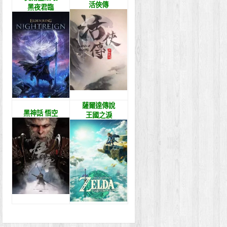
活俠傳
黑夜君臨
薩爾達傳說
黑神話 悟空
王國之淚