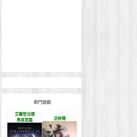
熱門遊戲
艾爾登法環
活俠傳
黑夜君臨