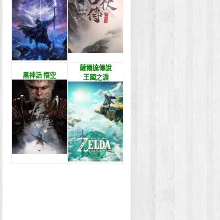
薩爾達傳說
黑神話 悟空
王國之淚