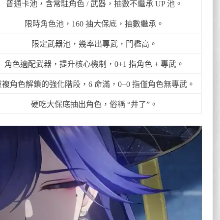
普通卡池，含常駐角色 / 武器，抽數不繼承 UP 池。
限時角色池，160 抽大保底，抽數繼承。
限定武器池，幾率出專武，門檻高。
角色適配武器，提升核心機制，0+1 指角色 + 專武。
重複角色解鎖的強化階段，6 命滿，0+0 指僅角色無專武。
硬吃大保底抽出角色，俗稱 “井了”。