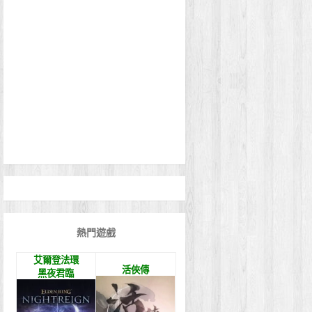
熱門遊戲
艾爾登法環
活俠傳
黑夜君臨