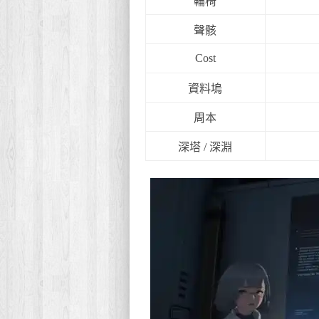
輪椅
聲骸
Cost
資料塢
周本
深塔 / 深淵