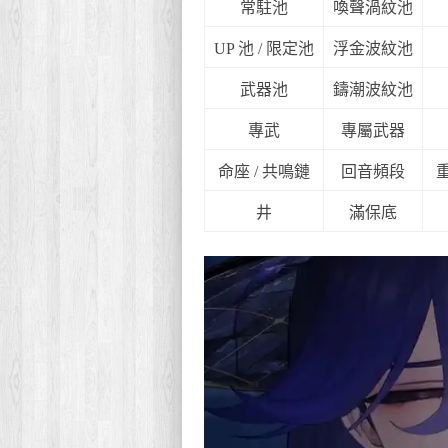
常駐池
喚聲渦紋池
UP 池 / 限定池
浮金波紋池
武器池
鑄潮波紋池
專武
專屬武器
命座 / 共鳴鏈
回音頻段
井
滿保底