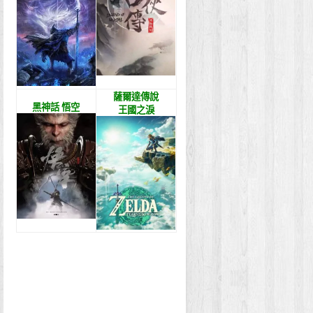
薩爾達傳說
黑神話 悟空
王國之淚