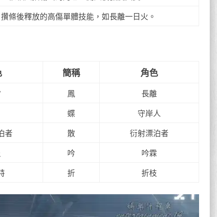
攢條後釋放的高傷單體技能，如長離一日火。
色
簡稱
角色
汐
鳳
長離
蝶
守岸人
泊者
散
衍射漂泊者
炎
吟
吟霖
特
折
折枝