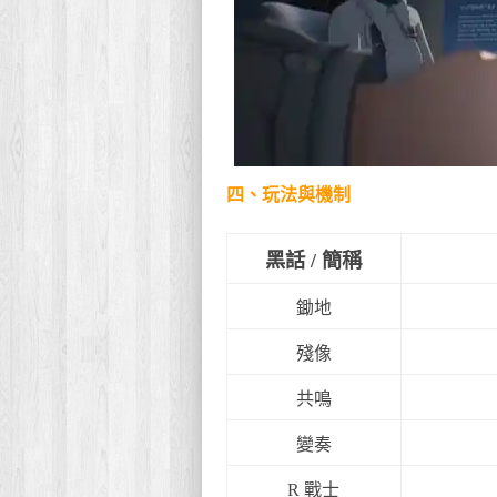
四、玩法與機制
黑話 / 簡稱
鋤地
殘像
共鳴
變奏
R 戰士