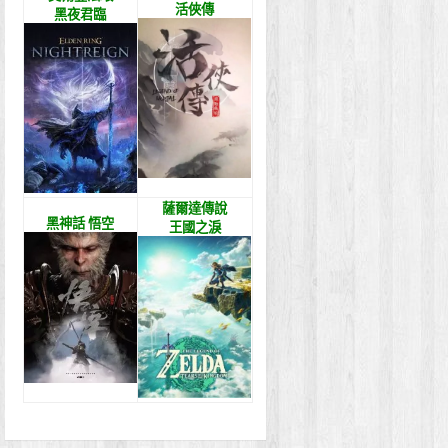
活俠傳
黑夜君臨
薩爾達傳說
黑神話 悟空
王國之淚