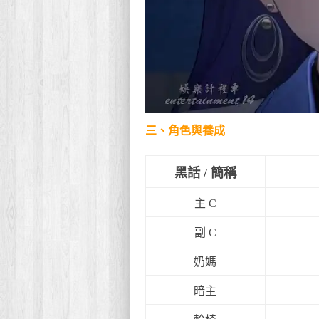
三、角色與養成
黑話 / 簡稱
主 C
副 C
奶媽
暗主