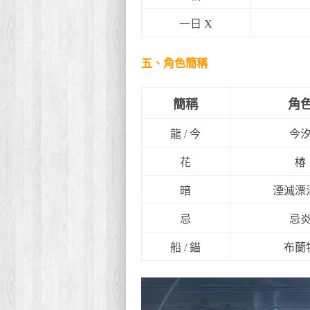
一日 X
五、角色簡稱
簡稱
角
龍 / 今
今
花
椿
暗
湮滅漂
忌
忌
船 / 錨
布蘭