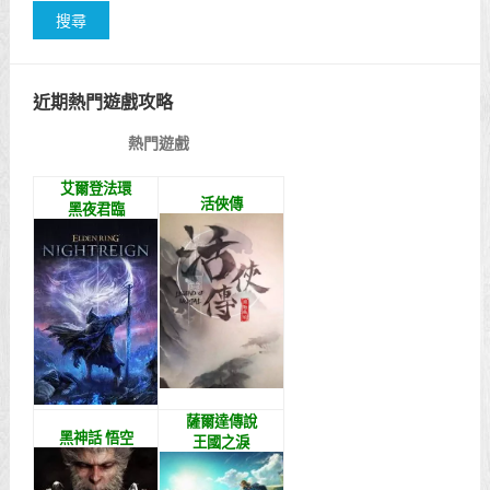
近期熱門遊戲攻略
熱門遊戲
艾爾登法環
活俠傳
黑夜君臨
薩爾達傳說
黑神話 悟空
王國之淚