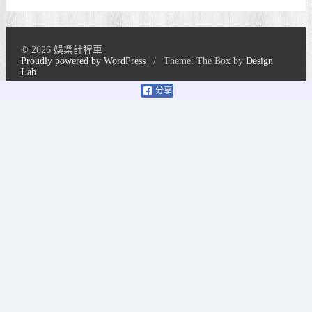
© 2026 娛樂計程車
Proudly powered by WordPress
/
Theme: The Box by
Design
Lab
分享