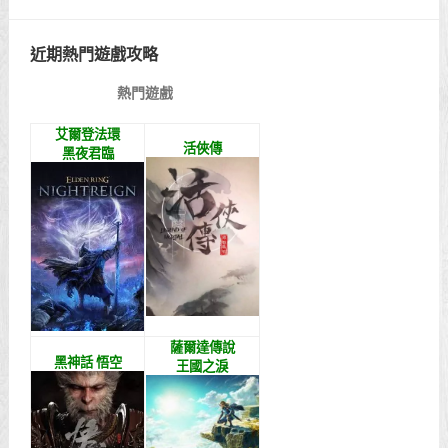
近期熱門遊戲攻略
熱門遊戲
艾爾登法環
活俠傳
黑夜君臨
薩爾達傳說
黑神話 悟空
王國之淚