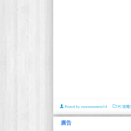
Posted by
entertainment14
PC攻略
廣告