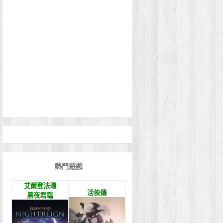
熱門遊戲
艾爾登法環
活俠傳
黑夜君臨