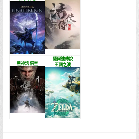
薩爾達傳說
黑神話 悟空
王國之淚