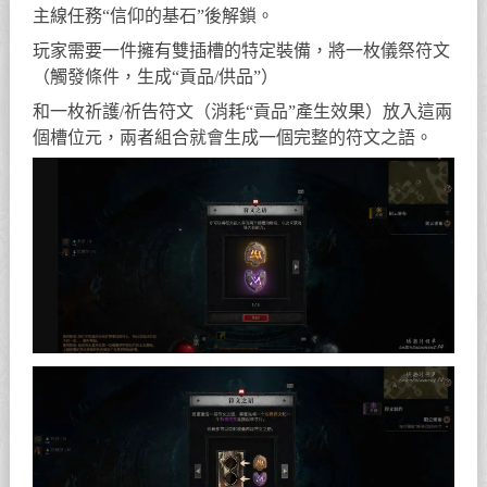
主線任務“信仰的基石”後解鎖。
玩家需要一件擁有雙插槽的特定裝備，將一枚儀祭符文
（觸發條件，生成“貢品/供品”）
和一枚祈護/祈告符文（消耗“貢品”產生效果）放入這兩
個槽位元，兩者組合就會生成一個完整的符文之語。