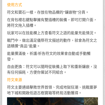
使用方式
符文和寶石一樣，存放在物品欄的“鑲嵌物”分頁。
在背包裡右鍵點擊擁有雙插槽的裝備，即可打開介面，
將符文拖入插槽。
玩家可以在技能欄上方查看符文之語的能量充能情況。
戰鬥中，做出滿足儀祭符文描述的動作，就會為符文之
語積攢“貢品”能量。
能量攢滿後，祈護/祈告符文的效果會自動或手動觸
發。
自由更換：符文可以隨時從裝備上取下和重新鑲嵌，沒
有任何損耗，方便你嘗試不同組合。
符文來源
符文主要通過擊敗世界首領、完成地獄狂潮、挑戰噩夢
地下城和開啟低語古樹寶箱等終局活動獲得。