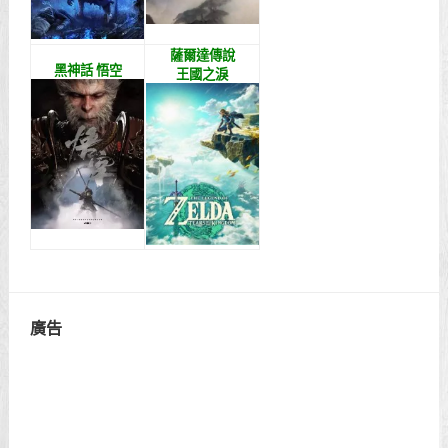
薩爾達傳說
黑神話 悟空
王國之淚
廣告