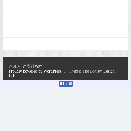
© 2026 娛樂計程車
Proudly powered by WordPress
/
Theme: The Box by
Design
Lab
分享