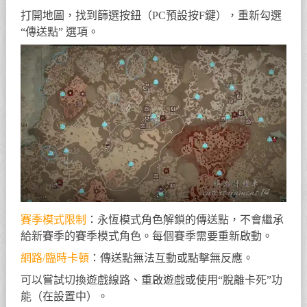
打開地圖，找到篩選按鈕（PC預設按F鍵），重新勾選
“傳送點” 選項。
賽季模式限制
：永恆模式角色解鎖的傳送點，不會繼承
給新賽季的賽季模式角色。每個賽季需要重新啟動。
網路/臨時卡頓
：傳送點無法互動或點擊無反應。
可以嘗試切換遊戲線路、重啟遊戲或使用“脫離卡死”功
能（在設置中）。