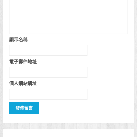
顯示名稱
電子郵件地址
個人網站網址