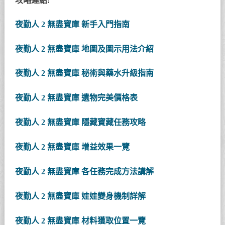
攻略連結:
夜勤人 2 無盡寶庫 新手入門指南
夜勤人 2 無盡寶庫 地圖及圖示用法介紹
夜勤人 2 無盡寶庫 秘術與藥水升級指南
夜勤人 2 無盡寶庫 遺物完美價格表
夜勤人 2 無盡寶庫 隱藏寶藏任務攻略
夜勤人 2 無盡寶庫 增益效果一覽
夜勤人 2 無盡寶庫 各任務完成方法講解
夜勤人 2 無盡寶庫 娃娃變身機制詳解
夜勤人 2 無盡寶庫 材料獲取位置一覽