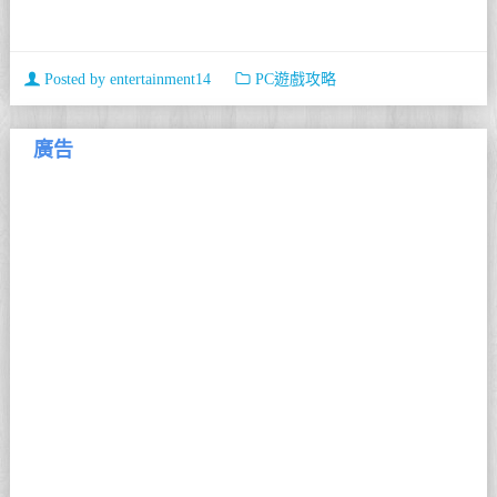
Posted by
entertainment14
PC遊戲攻略
廣告