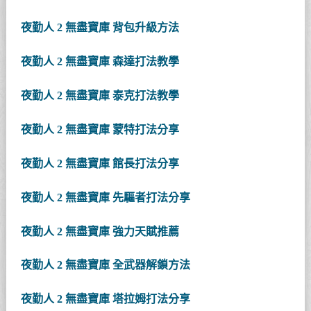
夜勤人 2 無盡寶庫 背包升級方法
夜勤人 2 無盡寶庫 森達打法教學
夜勤人 2 無盡寶庫 泰克打法教學
夜勤人 2 無盡寶庫 蒙特打法分享
夜勤人 2 無盡寶庫 館長打法分享
夜勤人 2 無盡寶庫 先驅者打法分享
夜勤人 2 無盡寶庫 強力天賦推薦
夜勤人 2 無盡寶庫 全武器解鎖方法
夜勤人 2 無盡寶庫 塔拉姆打法分享