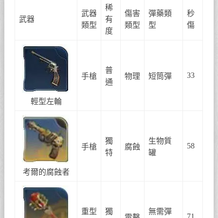
稀
武器
傷害
彈藥類
秒
武器
有
類型
類型
型
傷
度
普
33
手槍
物理
短筒彈
通
輕型左輪
獨
生物質
58
手槍
腐蝕
特
罐
考爾的腐蝕者
重型
獨
無需彈
71
電擊