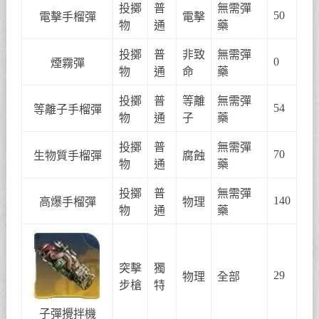
投擲
普
無需彈
50
電擊手榴彈
電擊
物
通
藥
投擲
普
非致
無需彈
0
煙霧彈
物
通
命
藥
投擲
普
等離
無需彈
54
等離子手榴彈
物
通
子
藥
投擲
普
無需彈
70
生物質手榴彈
腐蝕
物
通
藥
投擲
普
無需彈
140
高爆手榴彈
物理
物
通
藥
突擊
獨
29
物理
全部
步槍
特
子彈攪拌機