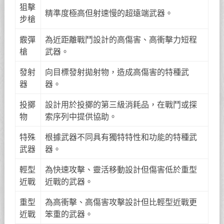
狙擊
精準度極高但射速慢的超遠端武器。
步槍
霰彈
為近距離戰鬥設計的高傷害、高衝擊力短程
槍
武器。
發射
向目標發射拋射物，造成高傷害的特種武
器
器。
投擲
設計用於投擲的第三級消耗品，在戰鬥或探
物
索序列中提供協助。
特殊
根據武器不同具有獨特特性和功能的特種武
武器
器。
輕型
為快速攻擊、靈活移動設計但傷害低於重型
近戰
近戰的武器。
重型
為高衝擊、高傷害攻擊設計但比輕型近戰更
近戰
笨重的武器。