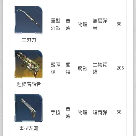
重型
普
無需彈
68
物理
近戰
通
藥
三刃刀
霰彈
獨
生物質
205
腐蝕
槍
特
罐
迴旋腐蝕者
普
58
手槍
物理
短筒彈
通
重型左輪