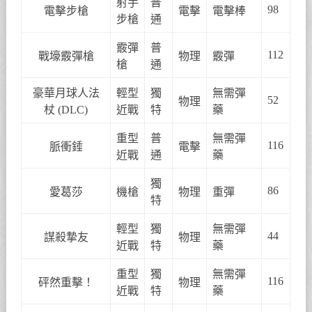
射手
普
98
電擊步槍
電擊
電擊棒
步槍
通
霰彈
普
112
戰壕霰彈槍
物理
霰彈
槍
通
豪華月球人法
輕型
獨
無需彈
52
物理
杖 (DLC)
近戰
特
藥
重型
普
無需彈
116
脈衝錘
電擊
近戰
通
藥
獨
86
愛葛莎
機槍
物理
重彈
特
輕型
獨
無需彈
44
謀殺摯友
物理
近戰
特
藥
重型
獨
無需彈
116
砰然重擊！
物理
近戰
特
藥