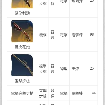
25
電擊
短筒彈
步槍
特
緊急制動
普
98
機槍
電擊
電擊棒
通
鏈火花炮
狙擊
普
25
物理
重彈
步槍
通
狙擊步槍
突擊
普
144
電擊突擊步槍
電擊
電擊棒
步槍
通