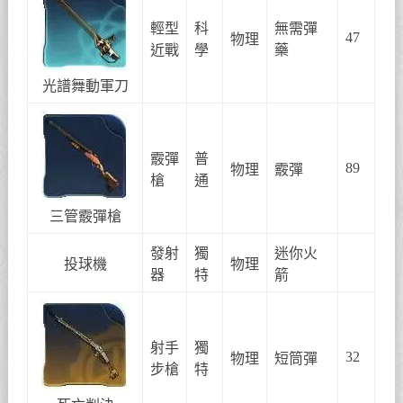
輕型
科
無需彈
47
物理
近戰
學
藥
光譜舞動軍刀
霰彈
普
89
物理
霰彈
槍
通
三管霰彈槍
發射
獨
迷你火
投球機
物理
器
特
箭
射手
獨
32
物理
短筒彈
步槍
特