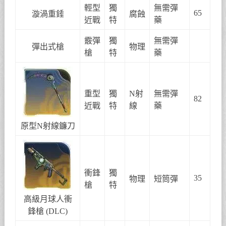
輕型
獨
無需彈
65
漩渦重錘
腐蝕
近戰
特
藥
霰彈
獨
無需彈
彈出式槍
物理
槍
特
藥
重型
獨
N射
無需彈
82
近戰
特
線
藥
原型N射線鐮刀
衝鋒
獨
35
物理
短筒彈
槍
特
高級月球人衝
鋒槍 (DLC)