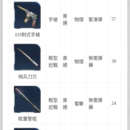
普
57
手槍
物理
緊湊彈
通
ED制式手槍
輕型
普
無需彈
38
物理
近戰
通
藥
哨兵刀刃
輕型
普
無需彈
24
電擊
近戰
通
藥
眩暈警棍