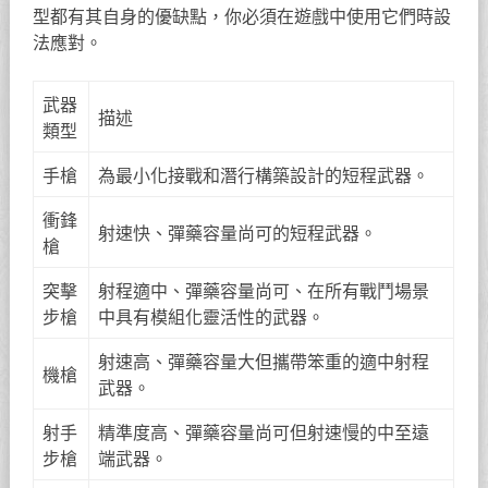
型都有其自身的優缺點，你必須在遊戲中使用它們時設
法應對。
武器
描述
類型
手槍
為最小化接戰和潛行構築設計的短程武器。
衝鋒
射速快、彈藥容量尚可的短程武器。
槍
突擊
射程適中、彈藥容量尚可、在所有戰鬥場景
步槍
中具有模組化靈活性的武器。
射速高、彈藥容量大但攜帶笨重的適中射程
機槍
武器。
射手
精準度高、彈藥容量尚可但射速慢的中至遠
步槍
端武器。