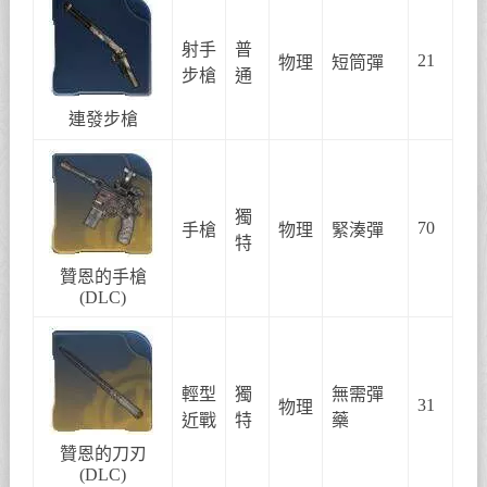
射手
普
21
物理
短筒彈
步槍
通
連發步槍
獨
70
手槍
物理
緊湊彈
特
贊恩的手槍
(DLC)
輕型
獨
無需彈
31
物理
近戰
特
藥
贊恩的刀刃
(DLC)