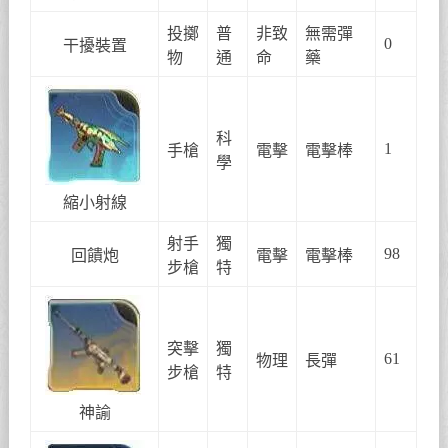
投擲
普
非致
無需彈
0
干擾裝置
物
通
命
藥
科
1
手槍
電擊
電擊棒
學
縮小射線
射手
獨
98
回饋炮
電擊
電擊棒
步槍
特
突擊
獨
61
物理
長彈
步槍
特
神諭