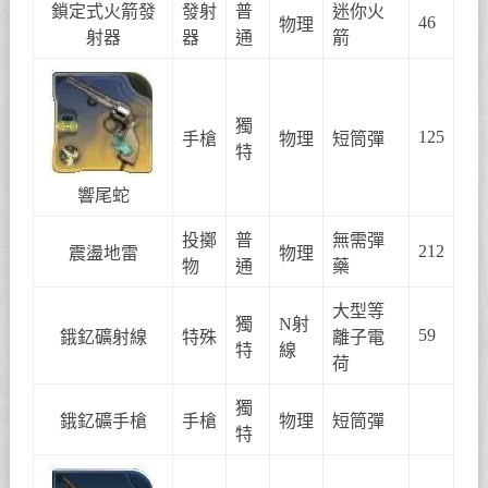
鎖定式火箭發
發射
普
迷你火
46
物理
射器
器
通
箭
獨
125
手槍
物理
短筒彈
特
響尾蛇
投擲
普
無需彈
212
震盪地雷
物理
物
通
藥
大型等
獨
N射
59
鋨釔礦射線
特殊
離子電
特
線
荷
獨
鋨釔礦手槍
手槍
物理
短筒彈
特