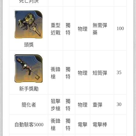
死亡判決
重型
獨
無需彈
100
物理
近戰
特
藥
頭獎
衝鋒
獨
35
物理
短筒彈
槍
特
新手獎勵
狙擊
獨
30
簡化者
物理
重彈
步槍
特
衝鋒
獨
自動駭客5000
電擊
電擊棒
槍
特