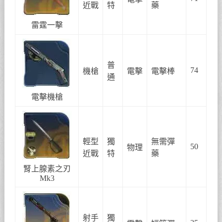
近戰
特
藥
雷霆一擊
普
74
機槍
電擊
電擊棒
通
電擊機槍
輕型
獨
無需彈
50
物理
近戰
特
藥
腎上腺素之刃
Mk3
射手
獨