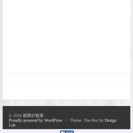
© 2026 娛樂計程車
Proudly powered by WordPress
/
Theme: The Box by
Design
Lab