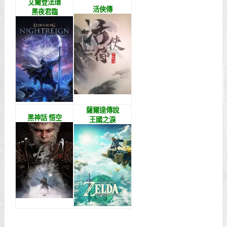
艾爾登法環
活俠傳
黑夜君臨
薩爾達傳說
黑神話 悟空
王國之淚