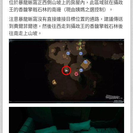
位於暴龍蜥窩正西側山坡上的房屋內，此區域就在攝政
王的香馥擎戟石林的南邊（現由姨媽之選控制）。
注意暴龍蜥窩沒有直接連接目標位置的通路，建議傳送
到費爾菲爾德，然後往西走到攝政王的香馥擎戟石林後
往南走上山坡。