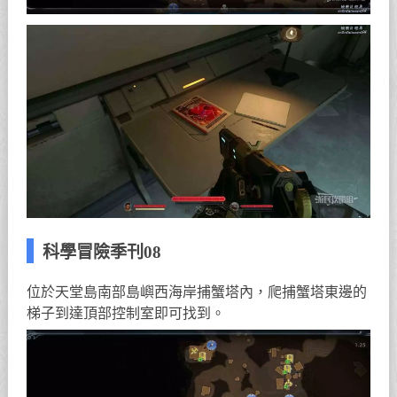
科學冒險季刊08
位於天堂島南部島嶼西海岸捕蟹塔內，爬捕蟹塔東邊的
梯子到達頂部控制室即可找到。