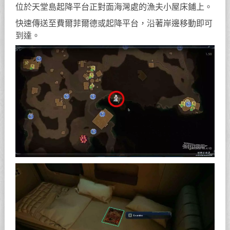
位於天堂島起降平台正對面海灣處的漁夫小屋床鋪上。
快速傳送至費爾菲爾德或起降平台，沿著岸邊移動即可
到達。