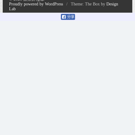
Proudly powered by WordPress
/
Theme: The Box by
Design
Lab
分享