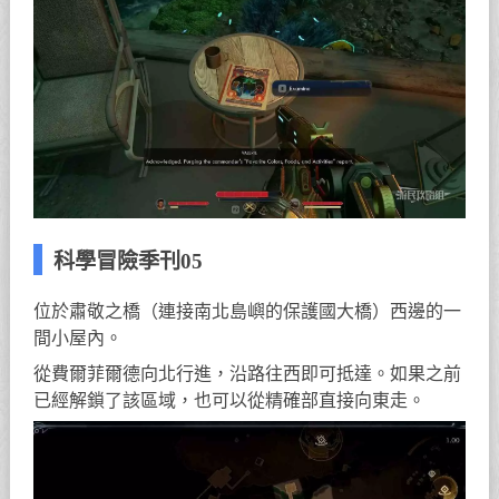
科學冒險季刊05
位於肅敬之橋（連接南北島嶼的保護國大橋）西邊的一
間小屋內。
從費爾菲爾德向北行進，沿路往西即可抵達。如果之前
已經解鎖了該區域，也可以從精確部直接向東走。