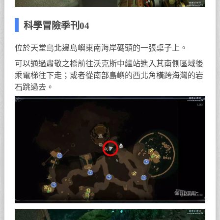
科學冒險季刊04
位於天堂島北邊島嶼東南海岸碼頭的一張桌子上。
可以通過肅敬之橋前往沃克斯中繼站進入其南側區域後
乘電梯往下走；或者從南部島嶼的西北角橫跨海灣的岩
石跳過去。