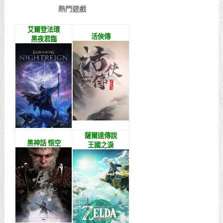
熱門遊戲
艾爾登法環
活俠傳
黑夜君臨
薩爾達傳說
黑神話 悟空
王國之淚