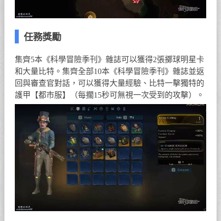
任務獎勵
集齊5本《科學冒險季刊》雜誌可以獲得2張擲球明星卡
和大量比特。集齊全部10本《科學冒險季刊》雜誌並返
回與審查官對話，可以獲得大量經驗、比特一擊獨特的
護甲【都市服】（每擱15秒可無視一次受到的攻擊）。